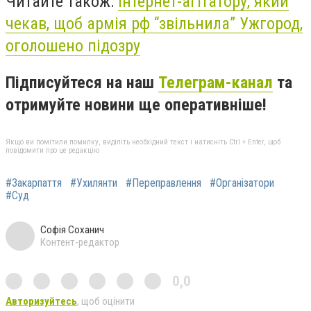
Читайте також:
і
нтернет-агітатору, який
чекав, щоб армія рф “звільнила” Ужгород,
оголошено підозру
Підписуйтеся на наш
Телеграм-канал
та
отримуйте новини ще оперативніше!
Якщо ви помітили помилку, виділіть необхідний текст і натисніть Ctrl + Enter, щоб
повідомити про це редакцію
#Закарпаття
#Ухилянти
#Переправлення
#Організатори
#Суд
Софія Соханич
Контент-редактор
0,0
Авторизуйтесь
, щоб оцінити