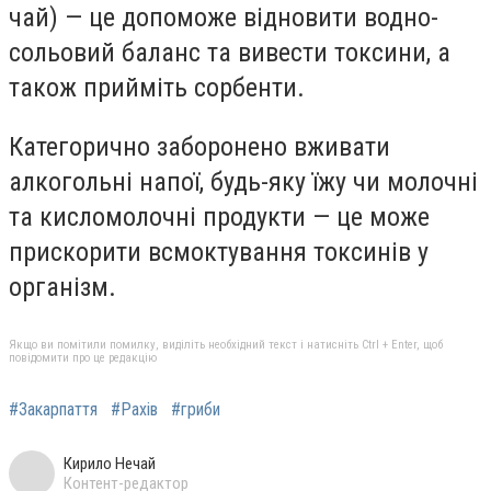
чай) — це допоможе відновити водно-
сольовий баланс та вивести токсини, а
також прийміть сорбенти.
Категорично заборонено вживати
алкогольні напої, будь-яку їжу чи молочні
та кисломолочні продукти — це може
прискорити всмоктування токсинів у
організм.
Якщо ви помітили помилку, виділіть необхідний текст і натисніть Ctrl + Enter, щоб
повідомити про це редакцію
#Закарпаття
#Рахів
#гриби
Кирило Нечай
Контент-редактор