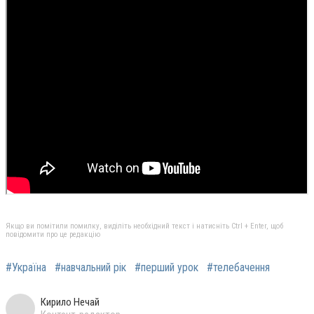
Якщо ви помітили помилку, виділіть необхідний текст і натисніть Ctrl + Enter, щоб
повідомити про це редакцію
#Україна
#навчальний рік
#перший урок
#телебачення
Кирило Нечай