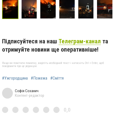
Підписуйтеся на наш
Телеграм-канал
та
отримуйте новини ще оперативніше!
Якщо ви помітили помилку, виділіть необхідний текст і натисніть Ctrl + Enter, щоб
повідомити про це редакцію
#Ужгородщина
#Пожежа
#Сміття
Софія Соханич
Контент-редактор
0,0