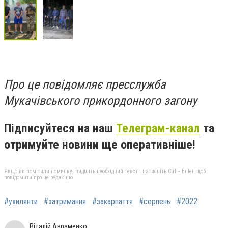
Про це повідомляє пресслужба
Мукачівського прикордонного загону
Підписуйтеся на наш
Телеграм-канал
та
отримуйте новини ще оперативніше!
Якщо ви помітили помилку, виділіть необхідний текст і натисніть Ctrl + Enter, щоб
повідомити про це редакцію
#ухилянти
#затримання
#закарпаття
#серпень
#2022
Віталій Авраменко