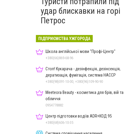
Туристи потрапили під
удар блискавки на горі
Петрос
ПІДПРИЄМСТВА УЖГОРОДА
Школа англійської мови "Профі-Центр"
+380(66)869-68-96
Стоп! Кукарача - дезінфекція, дезінсекція,
дератизація, фумігація, система HACCP
+380(98)091-10-00, +380(96)109-90-90
Meeteora Beauty - косметика для брів, вій та
обличчя
0954778882
Центр підготовки водіїв ADR+КОД 95
+380(68)606-10-35
Система сповіщення населення