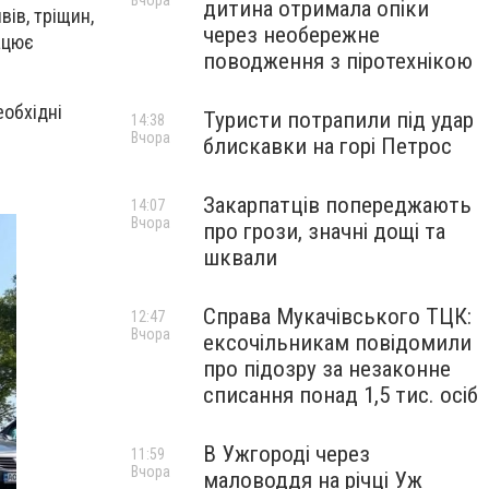
Вчора
дитина отримала опіки
ів, тріщин,
через необережне
рацює
поводження з піротехнікою
еобхідні
Туристи потрапили під удар
14:38
Вчора
блискавки на горі Петрос
Закарпатців попереджають
14:07
Вчора
про грози, значні дощі та
шквали
Справа Мукачівського ТЦК:
12:47
Вчора
ексочільникам повідомили
про підозру за незаконне
списання понад 1,5 тис. осіб
В Ужгороді через
11:59
Вчора
маловоддя на річці Уж