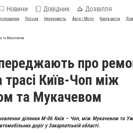
Новини
Довідник
Дозвілля
голошення
Погода
Нерухомість
Авто / Мото
Карта міста
Дов
ом та Мукачевом
опереджають про ремо
а трасі Київ-Чоп між
ом та Мукачевом
новлення ділянки М-06 Київ – Чоп, між Мукачевом та У
томобільних доріг у Закарпатській області.