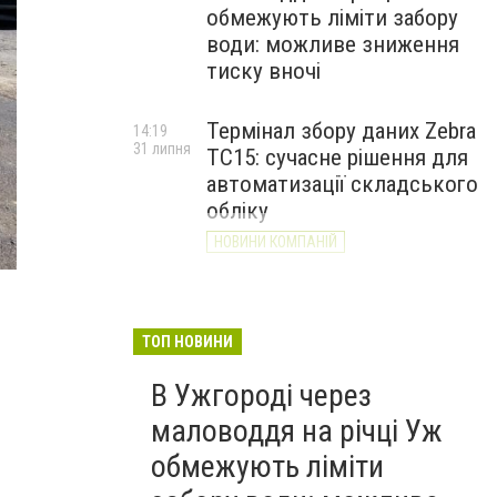
обмежують ліміти забору
води: можливе зниження
тиску вночі
Термінал збору даних Zebra
14:19
31 липня
TC15: сучасне рішення для
автоматизації складського
обліку
НОВИНИ КОМПАНІЙ
ТОП НОВИНИ
В Ужгороді через
маловоддя на річці Уж
обмежують ліміти