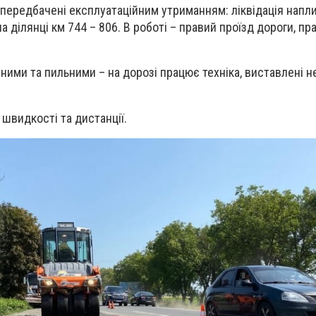
 передбачені експлуатаційним утриманням: ліквідація наплив
на ділянці км 744 – 806. В роботі – правий проїзд дороги, п
ними та пильними – на дорозі працює техніка, виставлені н
швидкості та дистанції.