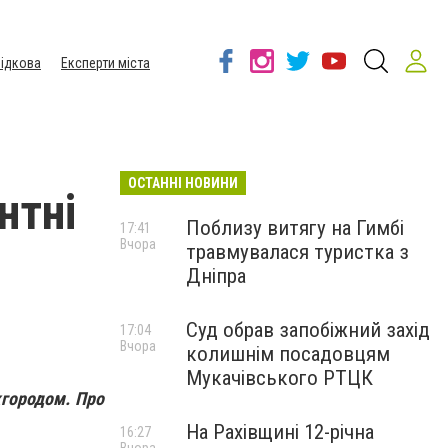
ідкова
Експерти міста
ОСТАННІ НОВИНИ
нтні
Поблизу витягу на Гимбі
17:41
Вчора
травмувалася туристка з
Дніпра
Суд обрав запобіжний захід
17:04
Вчора
колишнім посадовцям
Мукачівського РТЦК
жгородом. Про
На Рахівщині 12-річна
16:27