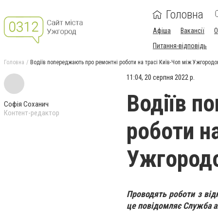
Головна
Афіша
Вакансії
О
Питання-відповідь
Головна
Водіїв попереджають про ремонтні роботи на трасі Київ-Чоп між Ужгород
11:04, 20 серпня 2022 р.
Водіїв п
Софія Соханич
Контент-редактор
роботи н
Ужгород
Проводять роботи з від
це повідомляє Служба ав