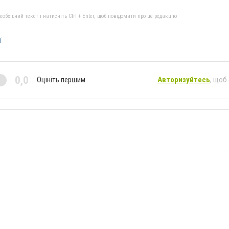
бхідний текст і натисніть Ctrl + Enter, щоб повідомити про це редакцію
ї
0,0
Оцініть першим
Авторизуйтесь
, щоб