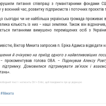
орушили питання співпраці з гуманітарними фондами СШ
 у воєнний час, розвитку підприємств і поточних проєктів т
о сьогодні чи не найбільша українська громада проживає в
елика кількість із них – наші земляки. Також він відзначи
ується питаннями вимушено переміщених осіб з України
вістю, Віктор Микита запросив п. Еріка Адамса відвідати н
шення й очікуємо на приїзд одного з найвпливовіших пос
, – прокоментував голова ОВА. –
Подякував Алексу Ровт
 підтримку. Домовилися підтримувати зв’язок і взаємо
тань
».
бхідний текст і натисніть Ctrl + Enter, щоб повідомити про це редакцію
#Микита