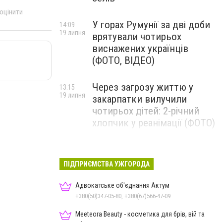
 оцінити
У горах Румунії за дві доби
14:09
19 липня
врятували чотирьох
виснажених українців
(ФОТО, ВІДЕО)
Через загрозу життю у
13:15
19 липня
закарпатки вилучили
чотирьох дітей: 2-річний
хлопчик у реанімації (ФОТО)
Ужгород прощатиметься із
12:31
19 липня
полеглим захисником
ПІДПРИЄМСТВА УЖГОРОДА
Артемом Ромчаком
Адвокатське об'єднання Актум
+380(50)347-05-80, +380(67)566-47-09
Meeteora Beauty - косметика для брів, вій та