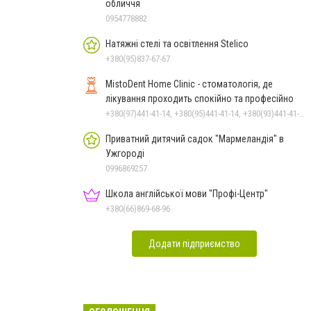
обличчя
0954778882
Натяжні стелі та освітлення Stelico
+380(95)837-67-67
MistoDent Home Clinic - стоматологія, де
лікування проходить спокійно та професійно
+380(97)441-41-14, +380(95)441-41-14, +380(93)441-41-14
Приватний дитячий садок "Мармеландія" в
Ужгороді
0996869257
Школа англійської мови "Профі-Центр"
+380(66)869-68-96
Додати підприємство