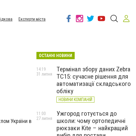
ідкова
Експерти міста
ОСТАННІ НОВИНИ
Термінал збору даних Zebra
14:19
31 липня
TC15: сучасне рішення для
автоматизації складського
обліку
НОВИНИ КОМПАНІЙ
Ужгород готується до
11:00
27 липня
школи: чому ортопедичні
лом України в
рюкзаки Kite – найкращий
вибір для постави