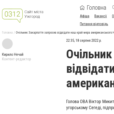
Головна
Афіша
Вакансії
О
Питання-відповідь
Головна
Очільник Закарпаття запросив відвідати наш край мера американського 
22:35, 18 серпня 2022 р.
Очільник
Кирило Нечай
Контент-редактор
відвідат
америка
Голова ОВА Віктор Микит
угорському Сегеді, підп