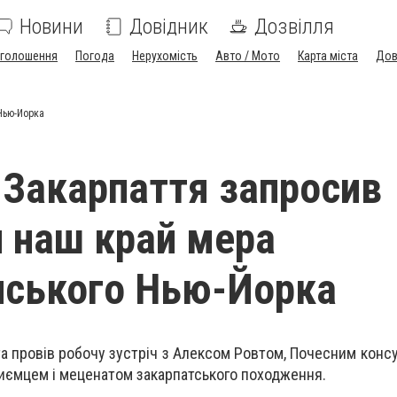
Новини
Довідник
Дозвілля
голошення
Погода
Нерухомість
Авто / Мото
Карта міста
Дов
Нью-Йорка
 Закарпаття запросив
и наш край мера
нського Нью-Йорка
а провів робочу зустріч з Алексом Ровтом, Почесним консу
риємцем і меценатом закарпатського походження.