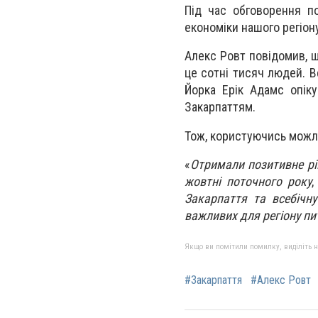
Під час обговорення п
економіки нашого регіону
Алекс Ровт повідомив, щ
це сотні тисяч людей. В
Йорка Ерік Адамс опік
Закарпаттям.
Тож, користуючись можли
«
Отримали позитивне рі
жовтні поточного року
Закарпаття та всебічну
важливих для регіону пи
Якщо ви помітили помилку, виділіть нео
#Закарпаття
#Алекс Ровт