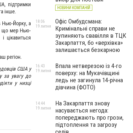
А, підтримки
НОВИНИ КОМПАНІЙ
а інше.
Офіс Омбудсмана:
18:06
 Нью-Йорку, а
19 липня
Кримінальні справи не
в, що мер Нью-
зупиняють свавілля в ТЦК
 і цікавиться
Закарпаття, бо «верхівка»
залишається безкарною
аш регіон.
Впала нетверезою із 4-го
16:43
адовців США у
19 липня
поверху: на Мукачівщині
у за увагу до
ледь не загинула 14-річна
діяти у низці
дівчина (ФОТО)
На Закарпаття знову
14:44
19 липня
насувається негода:
попереджають про грози,
підтоплення та загрозу
селів