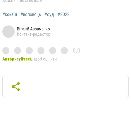
повідомити про це редакцію
#кокаїн
#воловець
#суд
#2022
Віталій Авраменко
Контент-редактор
0,0
Авторизуйтесь
, щоб оцінити