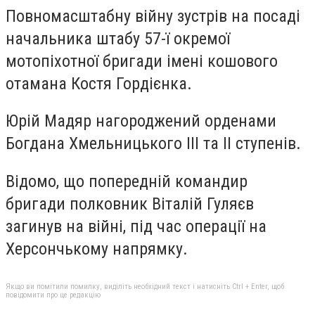
Повномасштабну війну зустрів на посаді
начальника штабу 57-ї окремої
мотопіхотної бригади імені кошового
отамана Костя Гордієнка.
Юрій Мадяр нагороджений орденами
Богдана Хмельницького ІІІ та ІІ ступенів.
Відомо, що попередній командир
бригади полковник Віталій Гуляєв
загинув на війні, під час операції на
Херсончькому напрямку.
Якщо ви помітили помилку, виділіть необхідний текст і натисніть Ctrl + Enter, щоб
повідомити про це редакцію