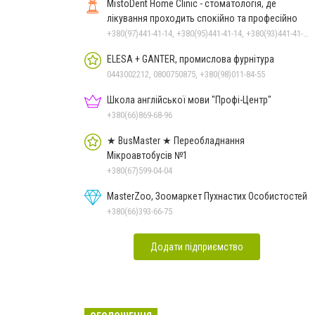
MistoDent Home Clinic - стоматологія, де
лікування проходить спокійно та професійно
+380(97)441-41-14, +380(95)441-41-14, +380(93)441-41-14
ELESA + GANTER, промислова фурнітура
0443002212, 0800750875, +380(98)011-84-55
Школа англійської мови "Профі-Центр"
+380(66)869-68-96
★ BusMaster ★ Переобладнання
Мікроавтобусів №1
+380(67)599-04-04
MasterZoo, Зоомаркет Пухнастих Особистостей
+380(66)393-66-75
Додати підприємство