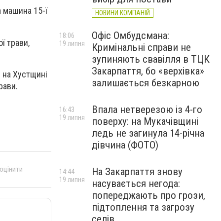
 машина 15-ї
НОВИНИ КОМПАНІЙ
Офіс Омбудсмана:
18:06
ї трави,
19 липня
Кримінальні справи не
зупиняють свавілля в ТЦК
Закарпаття, бо «верхівка»
і на Хустщині
залишається безкарною
рави.
Впала нетверезою із 4-го
16:43
19 липня
поверху: на Мукачівщині
ледь не загинула 14-річна
дівчина (ФОТО)
 оцінити
На Закарпаття знову
14:44
19 липня
насувається негода:
попереджають про грози,
підтоплення та загрозу
селів