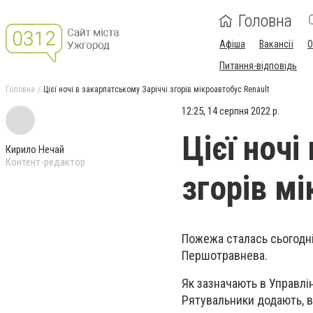
Головна
Афіша
Вакансії
О
Питання-відповідь
Головна
Цієї ночі в закарпатському Заріччі згорів мікроавтобус Renault
12:25, 14 серпня 2022 р.
Цієї ночі
Кирило Нечай
Контент-редактор
згорів мі
Пожежа сталась сьогодні 
Першотравнева.
Як зазначають в Управлін
Рятувальники додають, в