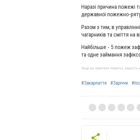
Наразі причина пожежі т
державної пожежно-рятув
Разом з тим, в управлінн
чагарників та сміття на в
Найбільше - 5 пожеж зафі
та одне займання зафіксо
Якщо ви помітили помилку, виділіть нео
#Закарпаття
#Заріччя
#по