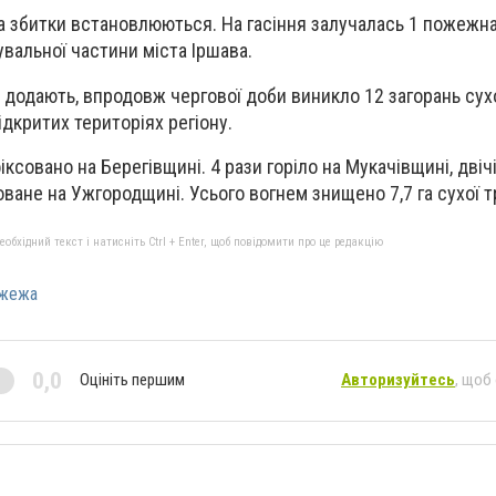
а збитки встановлюються. На гасіння залучалась 1 пожежна
альної частини міста Іршава.
і додають, впродовж чергової доби виникло 12 загорань сухо
ідкритих територіях регіону.
ксовано на Берегівщині. 4 рази горіло на Мукачівщині, двіч
ване на Ужгородщині. Усього вогнем знищено 7,7 га сухої т
бхідний текст і натисніть Ctrl + Enter, щоб повідомити про це редакцію
жежа
0,0
Оцініть першим
Авторизуйтесь
, щоб