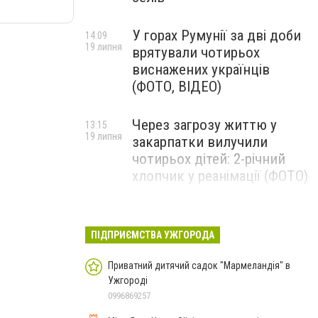
У горах Румунії за дві доби
14:09
19 липня
врятували чотирьох
виснажених українців
(ФОТО, ВІДЕО)
Через загрозу життю у
13:15
19 липня
закарпатки вилучили
чотирьох дітей: 2-річний
хлопчик у реанімації (ФОТО)
Ужгород прощатиметься із
12:31
19 липня
полеглим захисником
ПІДПРИЄМСТВА УЖГОРОДА
Артемом Ромчаком
Приватний дитячий садок "Мармеландія" в
Ужгороді
0996869257