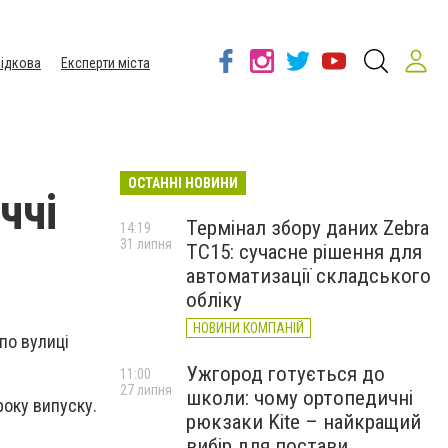
ідкова
Експерти міста
ОСТАННІ НОВИНИ
ччі
Термінал збору даних Zebra
14:19
31 липня
TC15: сучасне рішення для
автоматизації складського
обліку
НОВИНИ КОМПАНІЙ
 по вулиці
Ужгород готується до
11:00
27 липня
школи: чому ортопедичні
року випуску.
рюкзаки Kite – найкращий
вибір для постави