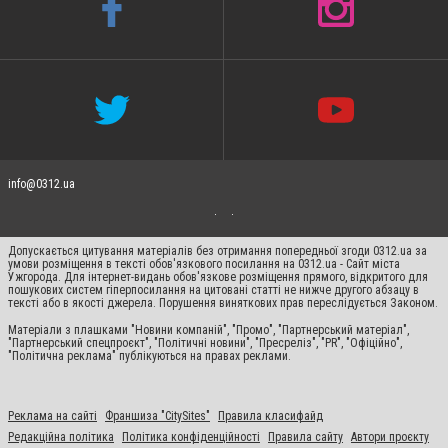
info@0312.ua
Допускається цитування матеріалів без отримання попередньої згоди 0312.ua за
умови розміщення в тексті обов'язкового посилання на 0312.ua - Сайт міста
Ужгорода. Для інтернет-видань обов'язкове розміщення прямого, відкритого для
пошукових систем гіперпосилання на цитовані статті не нижче другого абзацу в
тексті або в якості джерела. Порушення виняткових прав переслідується Законом.
Матеріали з плашками "Новини компаній", "Промо", "Партнерський матеріал",
"Партнерський спецпроєкт", "Політичні новини", "Пресреліз", "PR", "Офіційно",
"Політична реклама" публікуються на правах реклами.
Реклама на сайті
Франшиза "CitySites"
Правила класифайд
Редакційна політика
Політика конфіденційності
Правила сайту
Автори проєкту