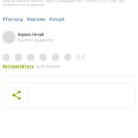
Якщо ви помітили помилку, виділіть необхідний текст і натисніть Ctrl + Enter, щоб
повідомити про це редакцію
#Ужгород
#магазин
#злодій
Кирило Нечай
Контент-редактор
0,0
Авторизуйтесь
, щоб оцінити