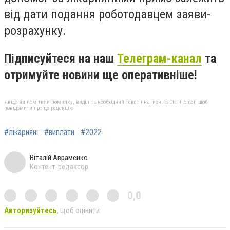
від дати подання роботодавцем заяви-
розрахунку.
Підписуйтеся на наш
Телеграм-канал
та
отримуйте новини ще оперативніше!
Якщо ви помітили помилку, виділіть необхідний текст і натисніть Ctrl + Enter, щоб
повідомити про це редакцію
#лікарняні
#виплати
#2022
Віталій Авраменко
Контент-редактор
0,0
Авторизуйтесь
, щоб оцінити