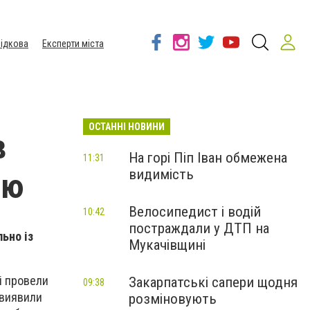
ідкова
Експерти міста
ОСТАННІ НОВИНИ
в
На горі Піп Іван обмежена
11:31
видимість
лю
Велосипедист і водій
10:42
постраждали у ДТП на
ьно із
Мукачівщині
і провели
Закарпатські сапери щодня
09:38
 виявили
розміновують