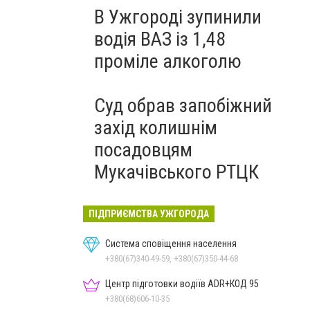
В Ужгороді зупинили
водія ВАЗ із 1,48
проміле алкоголю
Суд обрав запобіжний
захід колишнім
посадовцям
Мукачівського РТЦК
ПІДПРИЄМСТВА УЖГОРОДА
Система сповіщення населення
+380(67)340-49-59, +380(67)350-44-68
Центр підготовки водіїв ADR+КОД 95
+380(68)606-10-35