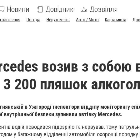
Новини
Довідник
Дозвілля
голошення
Погода
Нерухомість
Авто / Мото
Карта міста
Дов
rcedes возив з собою 
 3 200 пляшок алкого
тнянській в Ужгороді інспектори відділу моніторингу спіл
 внутрішньої безпеки зупинили автівку Mercedes.
ентів водій поводився підозріло та нервував, тому патрульн
годом у багажному відділенні автомобіля охоронці порядку