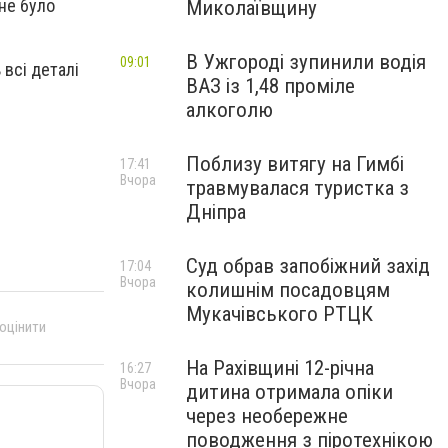
не було
Миколаївщину
В Ужгороді зупинили водія
09:01
 всі деталі
ВАЗ із 1,48 проміле
алкоголю
Поблизу витягу на Гимбі
17:41
Вчора
травмувалася туристка з
Дніпра
Суд обрав запобіжний захід
17:04
Вчора
колишнім посадовцям
Мукачівського РТЦК
 оцінити
На Рахівщині 12-річна
16:27
Вчора
дитина отримала опіки
через необережне
поводження з піротехнікою