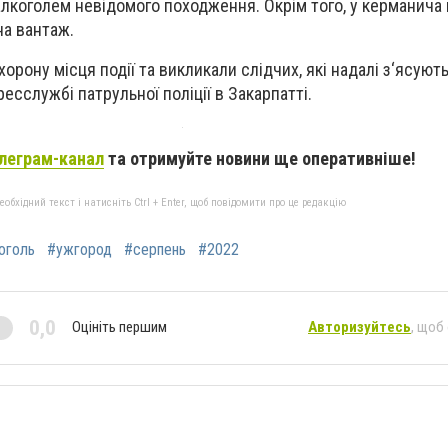
алкоголем невідомого походження. Окрім того, у керманича 
на вантаж.
орону місця події та викликали слідчих, які надалі з‘ясують
ресслужбі патрульної поліції в Закарпатті.
леграм-канал
та отримуйте новини ще оперативніше!
бхідний текст і натисніть Ctrl + Enter, щоб повідомити про це редакцію
оголь
#ужгород
#серпень
#2022
0,0
Оцініть першим
Авторизуйтесь
, щоб