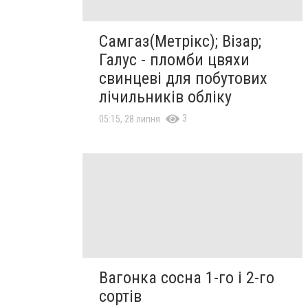
Самгаз(Метрікс); Візар;
Галус - пломби цвяхи
свинцеві для побутових
лічильників обліку
3
05:15, 28 липня
Вагонка сосна 1-го і 2-го
сортів