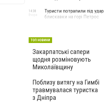
Туристи потрапили під удар
14:38
Вчора
блискавки на горі Петрос
ТОП НОВИНИ
Закарпатські сапери
щодня розміновують
Миколаївщину
Поблизу витягу на Гимбі
травмувалася туристка
з Дніпра