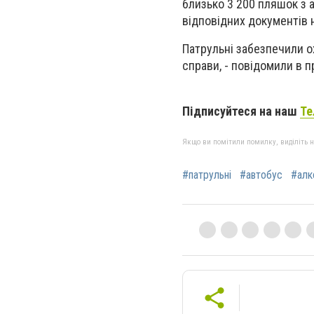
близько 3 200 пляшок з 
відповідних документів 
Патрульні забезпечили ох
справи, - повідомили в п
Підписуйтеся на наш
Те
Якщо ви помітили помилку, виділіть нео
#патрульні
#автобус
#алк