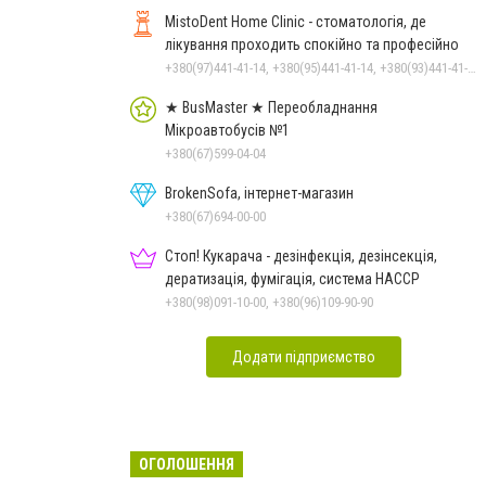
MistoDent Home Clinic - стоматологія, де
лікування проходить спокійно та професійно
+380(97)441-41-14, +380(95)441-41-14, +380(93)441-41-14
★ BusMaster ★ Переобладнання
Мікроавтобусів №1
+380(67)599-04-04
BrokenSofa, інтернет-магазин
+380(67)694-00-00
Стоп! Кукарача - дезінфекція, дезінсекція,
дератизація, фумігація, система HACCP
+380(98)091-10-00, +380(96)109-90-90
Додати підприємство
ОГОЛОШЕННЯ