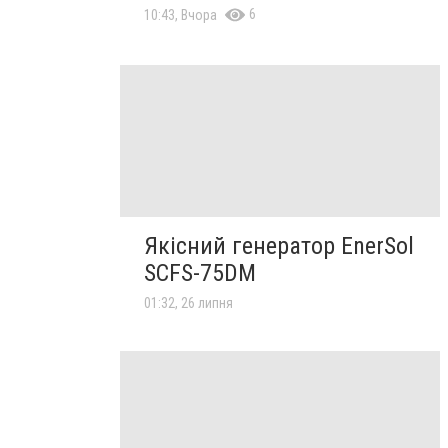
6
10:43, Вчора
Якісний генератор EnerSol
SCFS-75DM
01:32, 26 липня