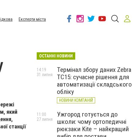
ідкова
Експерти міста
ОСТАННІ НОВИНИ
у
Термінал збору даних Zebra
14:19
31 липня
TC15: сучасне рішення для
автоматизації складського
обліку
НОВИНИ КОМПАНІЙ
мережі
м, який
Ужгород готується до
11:00
дення,
27 липня
школи: чому ортопедичні
ної станції
рюкзаки Kite – найкращий
вибір для постави