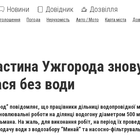
Новини
Довідник
Дозвілля
голошення
Погода
Нерухомість
Авто / Мото
Карта міста
Дов
астина Ужгорода знов
ся без води
од” повідомляє, що працівники дільниці водопровідної 
новлювальні роботи на ділянці водогону діаметром 500 м
ьмана. На жаль, для виконання робіт, на період їх прове
одачу води з водозабору “Минай” та насосно-фільтруваль