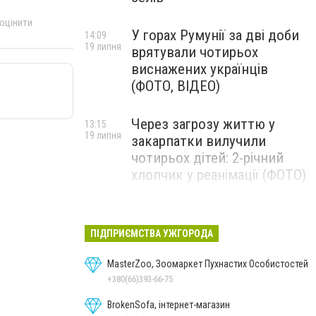
 оцінити
У горах Румунії за дві доби
14:09
19 липня
врятували чотирьох
виснажених українців
(ФОТО, ВІДЕО)
Через загрозу життю у
13:15
19 липня
закарпатки вилучили
чотирьох дітей: 2-річний
хлопчик у реанімації (ФОТО)
Ужгород прощатиметься із
12:31
19 липня
полеглим захисником
ПІДПРИЄМСТВА УЖГОРОДА
Артемом Ромчаком
MasterZoo, Зоомаркет Пухнастих Особистостей
+380(66)393-66-75
BrokenSofa, інтернет-магазин