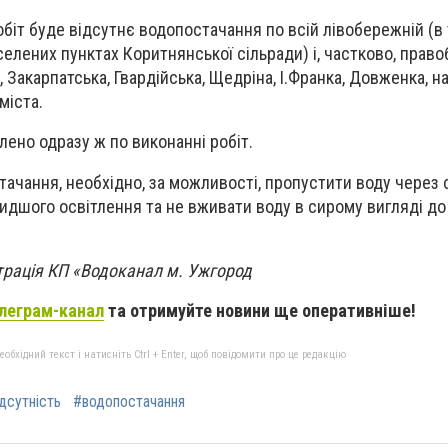
іт буде відсутнє водопостачання по всій лівобережній (в т
селених пунктах Коритнянської сільради) і, частково, прав
, Закарпатська, Гвардійська, Щедріна, І.Франка, Довженка, 
міста.
лено одразу ж по виконанні робіт.
ачання, необхідно, за можливості, пропустити воду через
видшого освітлення та не вживати воду в сирому вигляді до 
трація КП «Водоканал м. Ужгород
леграм-канал
та отримуйте новини ще оперативніше!
бхідний текст і натисніть Ctrl + Enter, щоб повідомити про це редакцію
дсутність
#водопостачання