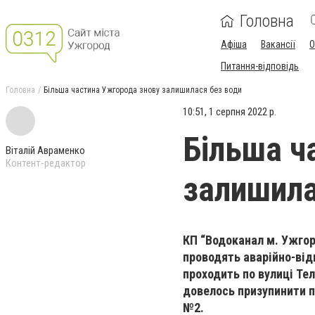
Головна
Афіша
Вакансії
О
Питання-відповідь
Головна
Більша частина Ужгорода знову залишилася без води
10:51, 1 серпня 2022 р.
Більша ч
Віталій Авраменко
Контент-редактор
залишила
КП “Водоканал м. Ужгор
проводять аварійно-від
проходить по вулиці Тел
довелось призупинити п
№2.