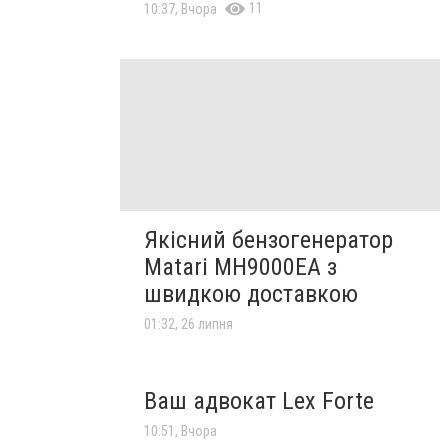
11
10:37, Вчора
Якісний бензогенератор
Matari MH9000EA з
швидкою доставкою
01:32, 26 липня
Ваш адвокат Lex Forte
10:51, Вчора