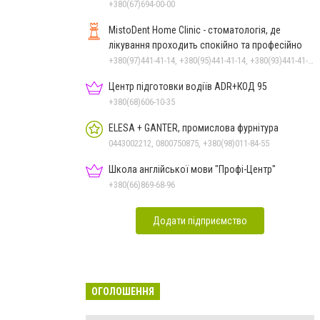
+380(67)694-00-00
MistoDent Home Clinic - стоматологія, де
лікування проходить спокійно та професійно
+380(97)441-41-14, +380(95)441-41-14, +380(93)441-41-14
Центр підготовки водіїв ADR+КОД 95
+380(68)606-10-35
ELESA + GANTER, промислова фурнітура
0443002212, 0800750875, +380(98)011-84-55
Школа англійської мови "Профі-Центр"
+380(66)869-68-96
Додати підприємство
ОГОЛОШЕННЯ