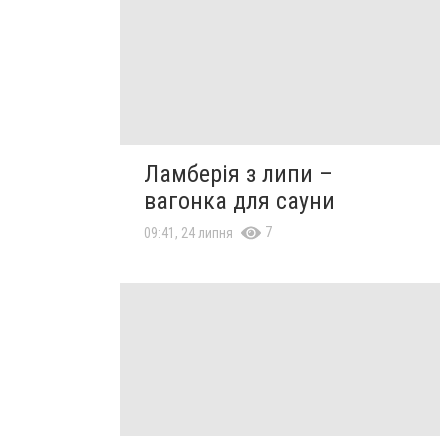
Ламберія з липи –
вагонка для сауни
7
09:41, 24 липня