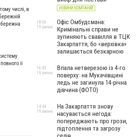
НОВИНИ КОМПАНІЙ
ому числі, в
обережній
Офіс Омбудсмана:
18:06
набережна
19 липня
Кримінальні справи не
зупиняють свавілля в ТЦК
Закарпаття, бо «верхівка»
залишається безкарною
 систему
повного її
Впала нетверезою із 4-го
16:43
19 липня
поверху: на Мукачівщині
ледь не загинула 14-річна
дівчина (ФОТО)
На Закарпаття знову
14:44
19 липня
насувається негода:
попереджають про грози,
підтоплення та загрозу
селів