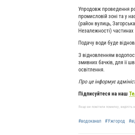
Упродовж проведення роб
промисловій зоні та у на
(район вулиць, Загорська
Незалежності) частинах 
Подачу води буде віднов
З відновленням водопост
змивних бачків, для її ш
освітлення.
Про це інформує адмініс
Підписуйтеся на наш
Те
Якщо ви помітили помилку, виділіть нео
#водоканал
#Ужгород
#ві