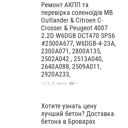
Ремонт АКПП та
перевірка соленоїдів MB
Outlander & Citroen C-
Crosser & Peugeot 4007
2.2D W6DGB DCT470 SPS6
#2500A677, W6DGB-4-23A,
2300A071, 2800A135,
2502A042 , 2513A040,
2640A088, 2509A011,
2920A233,
1
12:16, 31 липня
Хотите узнать цену
лучший бетон? Доставка
бетона в Броварах