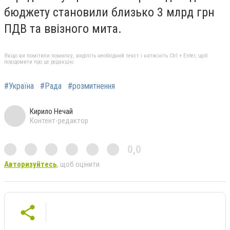
бюджету становили близько 3 млрд грн
ПДВ та ввізного мита.
Якщо ви помітили помилку, виділіть необхідний текст і натисніть Ctrl + Enter, щоб
повідомити про це редакцію
#Україна
#Рада
#розмитнення
Кирило Нечай
Контент-редактор
0,0
Авторизуйтесь
, щоб оцінити