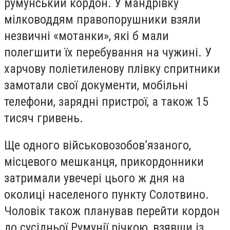
румунський кордон. У мандрівку
мілководдям правопорушники взяли
незвичні «мотанки», які б мали
полегшити їх перебування на чужині. У
харчову поліетиленову плівку спритники
замотали свої документи, мобільні
телефони, зарядні пристрої, а також 15
тисяч гривень.
Ще одного військовозобов’язаного,
місцевого мешканця, прикордонники
затримали увечері цього ж дня на
околиці населеного пункту Солотвино.
Чоловік також планував перейти кордон
до сусідньої Румунії річкою, взявши із