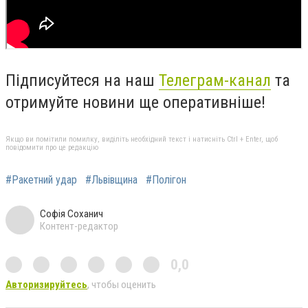
Підписуйтеся на наш
Телеграм-канал
та
отримуйте новини ще оперативніше!
Якщо ви помітили помилку, виділіть необхідний текст і натисніть Ctrl + Enter, щоб
повідомити про це редакцію
#Ракетний удар
#Львівщина
#Полігон
Софія Соханич
Контент-редактор
0,0
Авторизируйтесь
, чтобы оценить