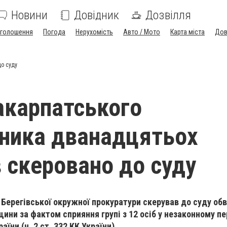
Новини
Довідник
Дозвілля
голошення
Погода
Нерухомість
Авто / Мото
Карта міста
Дов
до суду
акарпатського
ника дванадцятьох
в cкеровано до суду
 Берегівської окружної прокуратури скерував до суду об
ини за фактом сприяння групі з 12 осіб у незаконному пе
їни (ч. 2 ст. 332 КК України).