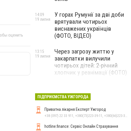
У горах Румунії за дві доби
14:09
19 липня
врятували чотирьох
виснажених українців
(ФОТО, ВІДЕО)
тобы оценить
Через загрозу життю у
13:15
19 липня
закарпатки вилучили
чотирьох дітей: 2-річний
хлопчик у реанімації (ФОТО)
Ужгород прощатиметься із
12:31
19 липня
полеглим захисником
ПІДПРИЄМСТВА УЖГОРОДА
Артемом Ромчаком
Приватна лікарня Експерт Ужгород
+38 (097) 22 33 911, +380(73)223-39-11, +380(66)223-39-11
hotline.finance: Сервіс Онлайн Страхування