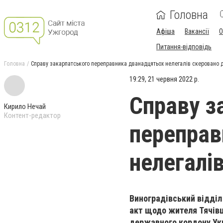
Головна
Афіша
Вакансії
О
Питання-відповідь
Головна
Справу закарпатського переправника дванадцятьох нелегалів cкеровано 
19:29, 21 червня 2022 р.
Справу з
Кирило Нечай
Контент-редактор
переправ
нелегалі
Виноградівський відділ
акт щодо жителя Тячівщ
державного кордону Укра