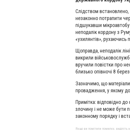
Слідством встановлено, щ
незаконно потрапити чер
підшукавши мікроавтобус
неподалік кордону з Рум
«ухилянтів», рухаючись 
Щоправда, неподалік ліні
викрили військовослужбо
вручили повістки про не
близько опівночі 8 бере
Зазначимо, що матеріали
провадження, у якому д
Примітка: відповідно до 
злочину і не може бути 
законному порядку і вс
Якщо ви помітили помилку, виділіть нео