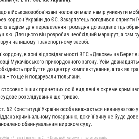
о військовозобов’язані чоловіки мали намір уникнути мобіл
ез кордон України до ЄС. Закарпатець погодився сприяти їм
 із водієм для перевезення громадян до заздалегідь обра
унією. Для цього він розробив необхідний маршрут, а сам 
поруч на іншому транспортному засобі.
ї кордону, в зоні відповідальності ВПС «Дякове» на Берегівщ
вці Мукачівського прикордонного загону. Усім дванадцять
обхідність прибуття до центру комплектування, а так як тр
зня – то ще й подарували тюльпани.
 стосовно інших причетних осіб виділені в окреме криміна
осудове розслідування ще триває.
ст. 62 Конституції України особа вважається невинуватою у
піддана кримінальному покаранню, доки її вину не буде дов
тановлено обвинувальним вироком суду.
бхідний текст і натисніть Ctrl + Enter, щоб повідомити про це редакцію