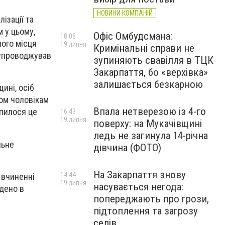
НОВИНИ КОМПАНІЙ
ізації та
 у цьому,
Офіс Омбудсмана:
18:06
ного місця
19 липня
Кримінальні справи не
супроводжував
зупиняють свавілля в ТЦК
Закарпаття, бо «верхівка»
залишається безкарною
ині, осіб
ом чоловікам
Впала нетверезою із 4-го
апилося це
16:43
19 липня
поверху: на Мукачівщині
ледь не загинула 14-річна
льне
дівчина (ФОТО)
На Закарпаття знову
14:44
 вчиненні
19 липня
насувається негода:
едено в
попереджають про грози,
підтоплення та загрозу
селів