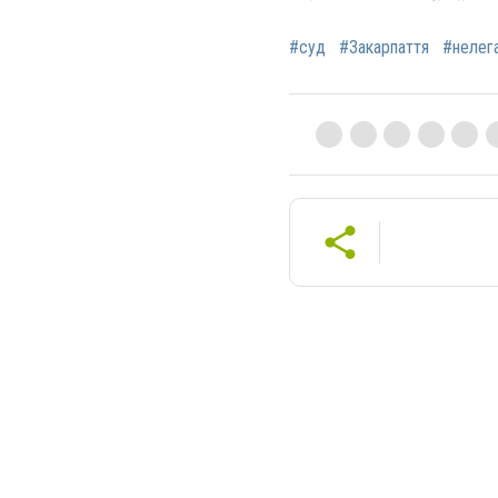
#суд
#Закарпаття
#нелег