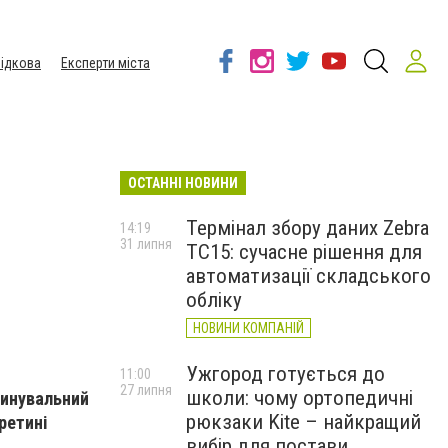
ідкова
Експерти міста
ОСТАННІ НОВИНИ
Термінал збору даних Zebra
14:19
31 липня
TC15: сучасне рішення для
автоматизації складського
обліку
НОВИНИ КОМПАНІЙ
Ужгород готується до
11:00
27 липня
школи: чому ортопедичні
винувальний
рюкзаки Kite – найкращий
ретині
вибір для постави