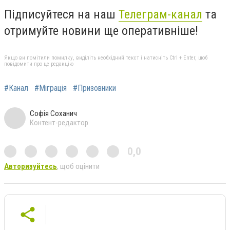
Підписуйтеся на наш
Телеграм-канал
та
отримуйте новини ще оперативніше!
Якщо ви помітили помилку, виділіть необхідний текст і натисніть Ctrl + Enter, щоб
повідомити про це редакцію
#Канал
#Міграція
#Призовники
Софія Соханич
Контент-редактор
0,0
Авторизуйтесь
, щоб оцінити