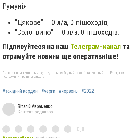
Румунія:
"Дякове" — 0 л/а, 0 пішоходів;
"Солотвино" — 0 л/а, 0 пішоходів.
Підписуйтеся на наш
Телеграм-канал
та
отримуйте новини ще оперативніше!
Якщо ви помітили помилку, виділіть необхідний текст і натисніть Ctrl + Enter, щоб
повідомити про це редакцію
#західний кордон
#черги
#червень
#2022
Віталій Авраменко
Контент-редактор
0,0
Авторизуйтесь
, щоб оцінити