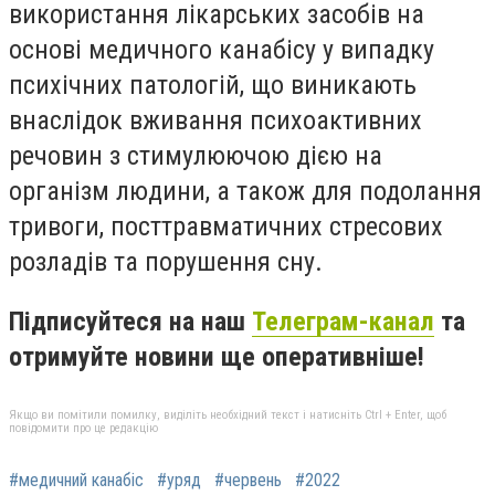
використання лікарських засобів на
основі медичного канабісу у випадку
психічних патологій, що виникають
внаслідок вживання психоактивних
речовин з стимулюючою дією на
організм людини, а також для подолання
тривоги, посттравматичних стресових
розладів та порушення сну.
Підписуйтеся на наш
Телеграм-канал
та
отримуйте новини ще оперативніше!
Якщо ви помітили помилку, виділіть необхідний текст і натисніть Ctrl + Enter, щоб
повідомити про це редакцію
#медичний канабіс
#уряд
#червень
#2022