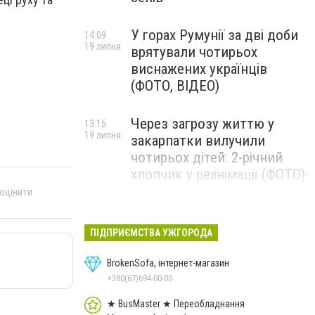
У горах Румунії за дві доби
14:09
19 липня
врятували чотирьох
виснажених українців
(ФОТО, ВІДЕО)
Через загрозу життю у
13:15
19 липня
закарпатки вилучили
чотирьох дітей: 2-річний
хлопчик у реанімації (ФОТО)
 оцінити
Ужгород прощатиметься із
12:31
19 липня
полеглим захисником
ПІДПРИЄМСТВА УЖГОРОДА
Артемом Ромчаком
BrokenSofa, інтернет-магазин
+380(67)694-00-00
★ BusMaster ★ Переобладнання