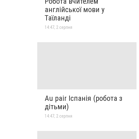
Робота вчителем
англійської мови у
Таїланді
14:47, 2 серпня
Au pair Іспанія (робота з
дітьми)
14:47, 2 серпня