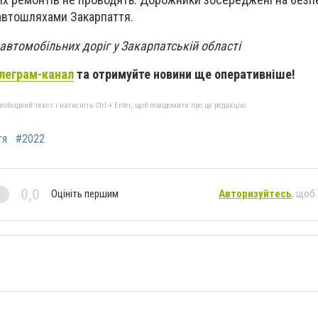
автошляхами Закарпаття.
автомобільних доріг у Закарпатській області
леграм-канал
та отримуйте новини ще оперативніше!
бхідний текст і натисніть Ctrl + Enter, щоб повідомити про це редакцію
тя
#2022
0,0
Оцініть першим
Авторизуйтесь
, щоб