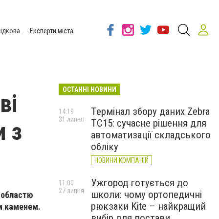
ідкова
Експерти міста
ОСТАННІ НОВИНИ
ві
Термінал збору даних Zebra
14:19
31 липня
TC15: сучасне рішення для
и з
автоматизації складського
обліку
НОВИНИ КОМПАНІЙ
Ужгород готується до
11:00
27 липня
школи: чому ортопедичні
ю областю
рюкзаки Kite – найкращий
им каменем.
вибір для постави