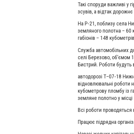
Такі споруди важливі у г
зсувів, а відтак дорожнє
На Р-21, поблизу села Ни
земляного полотна – 60 
габіонів – 148 кубометрів
Служба автомобільних дор
селі Березово, об’ємом 1
Бистрий. Роботи будуть 
автодорозі Т–07-18 Нижн
відновлювальні роботи на
кубометрову пломбу із г
земляне полотно у місці
Всі роботи проводяться 
Працює підрядна організ
Наразі жодних капітальн