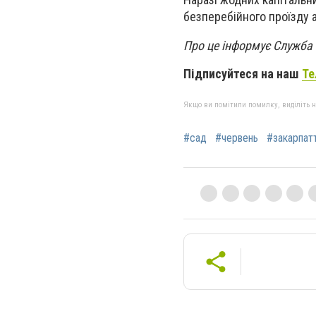
безперебійного проїзду 
Про це інформує Служба 
Підписуйтеся на наш
Те
Якщо ви помітили помилку, виділіть нео
#сад
#червень
#закарпат