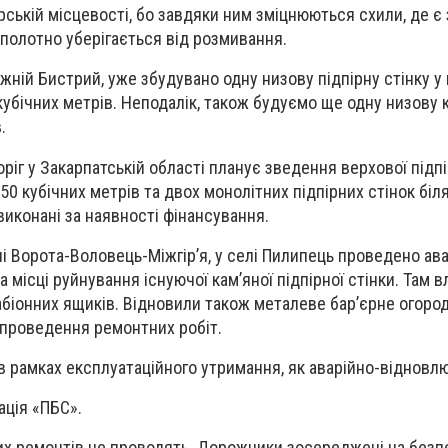
ірській місцевості, бо завдяки ним зміцнюються схили, де є
 полотно уберігається від розмивання.
жній Бистрий, уже збудувано одну низову підпірну стінку у 
кубічних метрів. Неподалік, також будуємо ще одну низову 
.
іг у Закарпатській області планує зведення верхової підпір
50 кубічних метрів та двох монолітних підпірних стінок біл
виконані за наявності фінансування.
і Ворота-Воловець-Міжгір’я, у селі Пилипець проведено ава
 місці руйнування існуючої кам’яної підпірної стінки. Там 
абіонних ящиків. Відновили також металеве бар’єрне огоро
 проведення ремонтних робіт.
в рамках експлуатаційного утримання, як аварійно-відновлю
ація «ПБС».
их ремонтів не проводять. Дорожники зосереджені на безпе