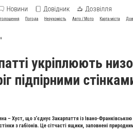
Новини
Довідник
Дозвілля
голошення
Погода
Нерухомість
Авто / Мото
Карта міста
Дов
ів
патті укріплюють низо
іг підпірними стінкам
ина – Хуст, що з’єднує Закарпаття із Івано-Франківсько
 стінки з габіонів. Це сітчасті ящики, заповнені природн