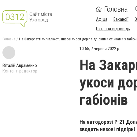
Головна
Афіша
Вакансії
О
Питання-відповідь
Головна
На Закарпатті укріплюють низові укоси доріг підпірними стінками з габіон
10:55, 7 червня 2022 р.
На Закар
Віталій Авраменко
Контент-редактор
укоси дор
габіонів
На автодорозі Р-21 Дол
зводять низові підпірні