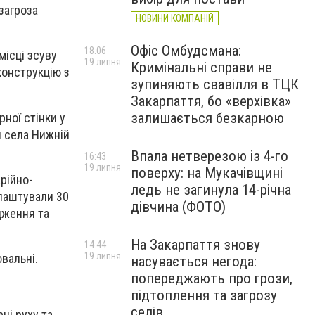
 загроза
НОВИНИ КОМПАНІЙ
Офіс Омбудсмана:
18:06
місці зсуву
19 липня
Кримінальні справи не
конструкцію з
зупиняють свавілля в ТЦК
Закарпаття, бо «верхівка»
залишається безкарною
ної стінки у
я села Нижній
Впала нетверезою із 4-го
16:43
19 липня
поверху: на Мукачівщині
рійно-
ледь не загинула 14-річна
влаштували 30
дівчина (ФОТО)
дження та
На Закарпаття знову
14:44
19 липня
вальні.
насувається негода:
попереджають про грози,
підтоплення та загрозу
селів
ці руху та