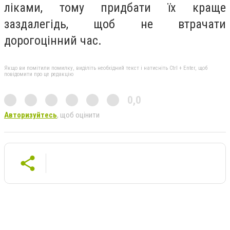
ліками, тому придбати їх краще
заздалегідь, щоб не втрачати
дорогоцінний час.
Якщо ви помітили помилку, виділіть необхідний текст і натисніть Ctrl + Enter, щоб
повідомити про це редакцію
0,0
Авторизуйтесь
, щоб оцінити