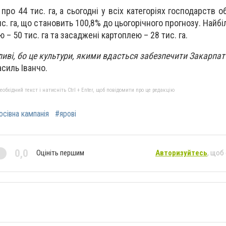
ро 44 тис. га, а сьогодні у всіх категоріях господарств о
ис. га, що становить 100,8% до цьогорічного прогнозу. Найб
ю – 50 тис. га та засаджені картоплею – 28 тис. га.
ливі, бо це культури, якими вдасться забезпечити Закарпат
асиль Іванчо.
бхідний текст і натисніть Ctrl + Enter, щоб повідомити про це редакцію
осівна кампанія
#ярові
0,0
Оцініть першим
Авторизуйтесь
, щоб