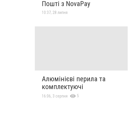
Пошті з NovaPay
10:37, 28 липня
Алюмінієві перила та
комплектуючі
5
16:06, 3 серпня