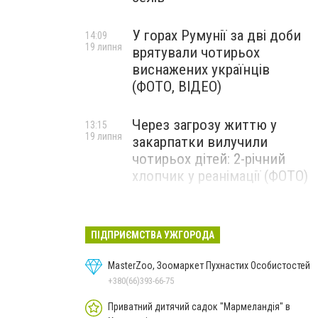
У горах Румунії за дві доби
14:09
19 липня
врятували чотирьох
виснажених українців
(ФОТО, ВІДЕО)
Через загрозу життю у
13:15
19 липня
закарпатки вилучили
чотирьох дітей: 2-річний
хлопчик у реанімації (ФОТО)
Ужгород прощатиметься із
12:31
19 липня
полеглим захисником
ПІДПРИЄМСТВА УЖГОРОДА
Артемом Ромчаком
MasterZoo, Зоомаркет Пухнастих Особистостей
+380(66)393-66-75
Приватний дитячий садок "Мармеландія" в