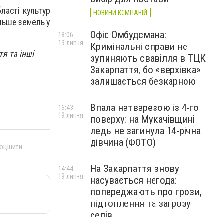
бласті культур
НОВИНИ КОМПАНІЙ
ільше земель у
Офіс Омбудсмана:
18:06
19 липня
Кримінальні справи не
тя та інші
зупиняють свавілля в ТЦК
Закарпаття, бо «верхівка»
залишається безкарною
Впала нетверезою із 4-го
16:43
19 липня
поверху: на Мукачівщині
ледь не загинула 14-річна
дівчина (ФОТО)
 оцінити
На Закарпаття знову
14:44
19 липня
насувається негода:
попереджають про грози,
підтоплення та загрозу
селів