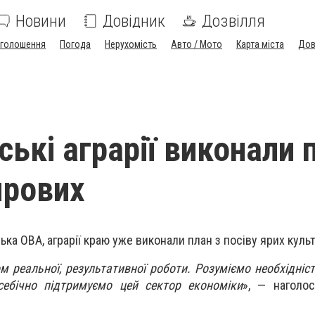
Новини
Довідник
Дозвілля
голошення
Погода
Нерухомість
Авто / Мото
Карта міста
Дов
ькі аграрії виконали 
ярових
ська ОВА,
аграрії краю уже виконали план з посіву ярих культ
м реальної, результативної роботи. Розуміємо необхідніс
всебічно підтримуємо цей сектор економіки
», — наголо