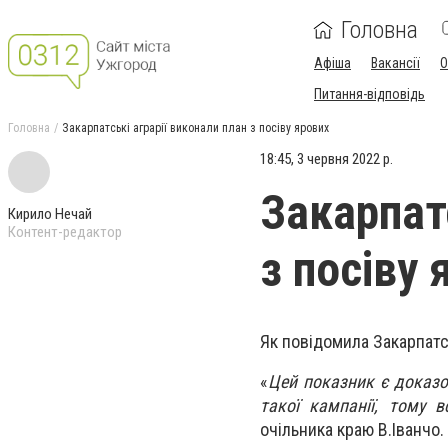
Головна
Афіша
Вакансії
О
Питання-відповідь
Головна
Закарпатські аграрії виконали план з посіву ярових
18:45, 3 червня 2022 р.
Закарпатс
Кирило Нечай
Контент-редактор
з посіву 
Як повідомила Закарпат
«
Цей показник є доказо
такої кампанії, тому 
очільника краю В.Іванчо.