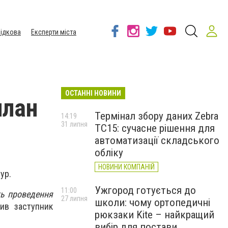
ідкова
Експерти міста
ОСТАННІ НОВИНИ
план
Термінал збору даних Zebra
14:19
31 липня
TC15: сучасне рішення для
автоматизації складського
обліку
НОВИНИ КОМПАНІЙ
ур.
Ужгород готується до
11:00
ть проведення
27 липня
школи: чому ортопедичні
сив заступник
рюкзаки Kite – найкращий
вибір для постави