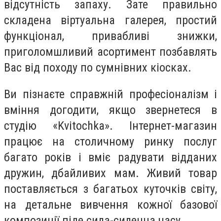
відсутність запаху. Зате правильно
складена віртуальна галерея, простий
функціонал, привабливі знижки,
приголомшливий асортимент позбавлять
Вас від походу по сумнівних кіосках.
Ви пізнаєте справжній професіоналізм і
вміння догодити, якщо звернетеся в
студію «Kvitochka». Інтернет-магазин
працює на столичному ринку послуг
багато років і вміє радувати відданих
дружин, дбайливих мам. Живий товар
поставляється з багатьох куточків світу,
на детальне вивчення кожної базової
композиції піде сила-силенна часу.