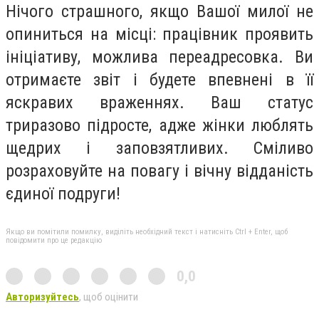
Нічого страшного, якщо Вашої милої не
опиниться на місці: працівник проявить
ініціативу, можлива переадресовка. Ви
отримаєте звіт і будете впевнені в її
яскравих враженнях. Ваш статус
триразово підросте, адже жінки люблять
щедрих і заповзятливих. Сміливо
розраховуйте на повагу і вічну відданість
єдиної подруги!
Якщо ви помітили помилку, виділіть необхідний текст і натисніть Ctrl + Enter, щоб
повідомити про це редакцію
0,0
Авторизуйтесь
, щоб оцінити