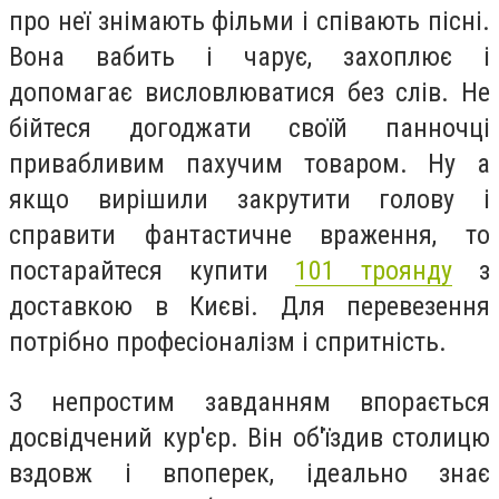
про неї знімають фільми і співають пісні.
Вона вабить і чарує, захоплює і
допомагає висловлюватися без слів. Не
бійтеся догоджати своїй панночці
привабливим пахучим товаром. Ну а
якщо вирішили закрутити голову і
справити фантастичне враження, то
постарайтеся купити
101 троянду
з
доставкою в Києві. Для перевезення
потрібно професіоналізм і спритність.
З непростим завданням впорається
досвідчений кур'єр. Він об'їздив столицю
вздовж і впоперек, ідеально знає