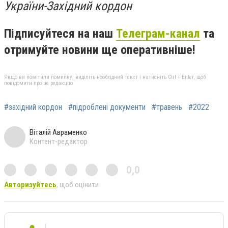
України-Західний кордон
Підписуйтеся на наш
Телеграм-канал
та
отримуйте новини ще оперативніше!
Якщо ви помітили помилку, виділіть необхідний текст і натисніть Ctrl + Enter, щоб
повідомити про це редакцію
#західний кордон
#підроблені документи
#травень
#2022
Віталій Авраменко
Контент-редактор
0,0
Авторизуйтесь
, щоб оцінити