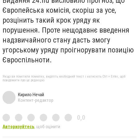
Видання 24.
hu
висловило прогноз, що
Є
вропейська ком
і
с
і
я, скор
і
ш за усе,
розц
і
нить такий крок уряду як
порушення. Проте нещодавн
є введення
надзвичайного стану дасть змогу
угорському уряду проігнорувати позицію
Євроспільноти.
Якщо ви помітили помилку, виділіть необхідний текст і натисніть Ctrl + Enter, щоб
повідомити про це редакцію
Кирило Нечай
Контент-редактор
0,0
Авторизуйтесь
, щоб оцінити