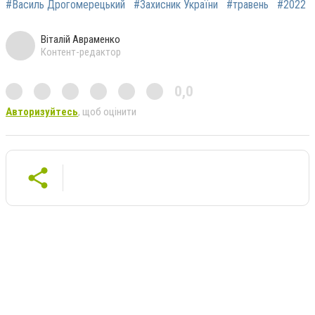
#Василь Дрогомерецький
#Захисник України
#травень
#2022
Віталій Авраменко
Контент-редактор
0,0
Авторизуйтесь
, щоб оцінити