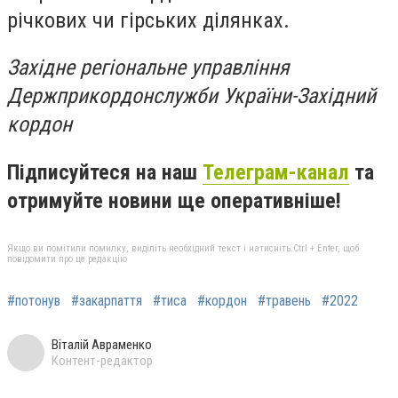
річкових чи гірських ділянках.
Західне регіональне управління
Держприкордонслужби України-Західний
кордон
Підписуйтеся на наш
Телеграм-канал
та
отримуйте новини ще оперативніше!
Якщо ви помітили помилку, виділіть необхідний текст і натисніть Ctrl + Enter, щоб
повідомити про це редакцію
#потонув
#закарпаття
#тиса
#кордон
#травень
#2022
Віталій Авраменко
Контент-редактор