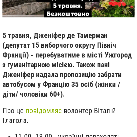
5 травня, Дженіфер де Тамерман
(депутат 15 виборчого округу Північ
Франції) - перебуватиме в місті Ужгород
з гуманітарною місією. Також пані
Дженіфер надала пропозицію забрати
автобусом у Францію 35 осіб (жінки /
діти/ чоловіки 60+).
Про це
повідомляє
волонтер Віталій
Глагола.
11.00- 13.00 - українці переходять