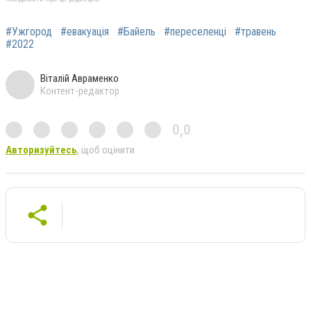
#Ужгород
#евакуація
#Байель
#переселенці
#травень
#2022
Віталій Авраменко
Контент-редактор
0,0
Авторизуйтесь
, щоб оцінити