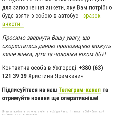
для заповнення анкети, яку Вам потрібно
буде взяти з собою в автобус
- зразок
анкети -
Просимо звернути Вашу увагу, що
скористатись даною пропозицією можуть
лише жінки, діти та чоловіки віком 60+!
Контактна особа в Ужгороді:
+380 (63)
121 39 39
Христина Яремкевич
Підписуйтеся на наш
Телеграм-канал
та
отримуйте новини ще оперативніше!
Якщо ви помітили помилку, виділіть необхідний текст і натисніть Ctrl + Enter, щоб
повідомити про це редакцію