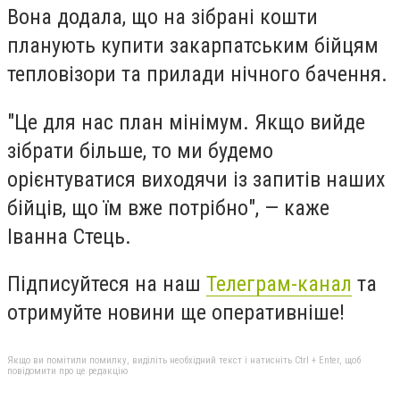
Вона додала, що на зібрані кошти
планують купити закарпатським бійцям
тепловізори та прилади нічного бачення.
"Це для нас план мінімум. Якщо вийде
зібрати більше, то ми будемо
орієнтуватися виходячи із запитів наших
бійців, що їм вже потрібно", — каже
Іванна Стець.
Підписуйтеся на наш
Телеграм-канал
та
отримуйте новини ще оперативніше!
Якщо ви помітили помилку, виділіть необхідний текст і натисніть Ctrl + Enter, щоб
повідомити про це редакцію