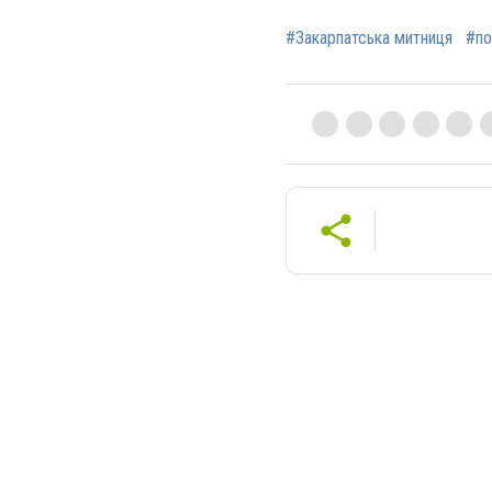
#Закарпатська митниця
#по