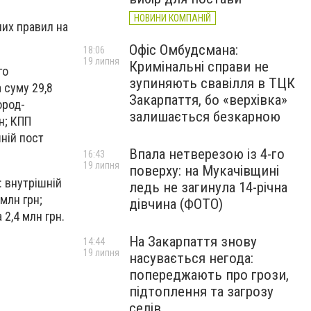
НОВИНИ КОМПАНІЙ
них правил на
Офіс Омбудсмана:
18:06
19 липня
Кримінальні справи не
го
зупиняють свавілля в ТЦК
 суму 29,8
Закарпаття, бо «верхівка»
ород-
залишається безкарною
н; КПП
шній пост
Впала нетверезою із 4-го
16:43
19 липня
поверху: на Мукачівщині
: внутрішній
ледь не загинула 14-річна
млн грн;
дівчина (ФОТО)
 2,4 млн грн.
На Закарпаття знову
14:44
19 липня
насувається негода:
попереджають про грози,
підтоплення та загрозу
селів