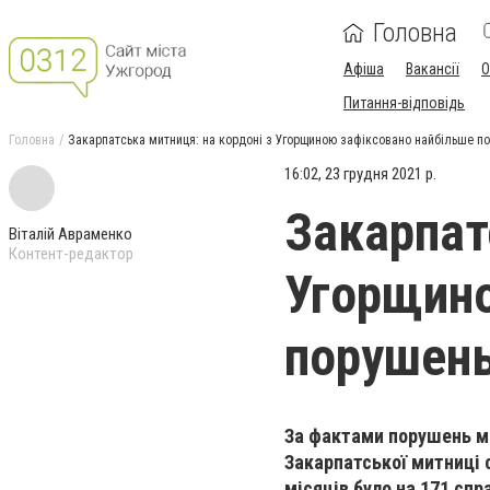
Головна
Афіша
Вакансії
О
Питання-відповідь
Головна
Закарпатська митниця: на кордоні з Угорщиною зафіксовано найбільше п
16:02, 23 грудня 2021 р.
Закарпат
Віталій Авраменко
Контент-редактор
Угорщино
порушен
За фактами порушень ми
Закарпатської митниці 
місяців було на 171 сп