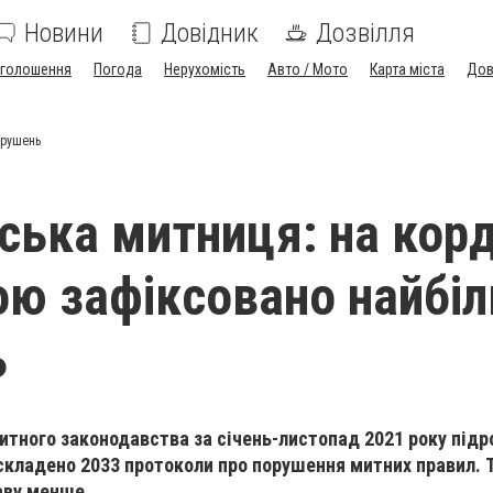
Новини
Довідник
Дозвілля
голошення
Погода
Нерухомість
Авто / Мото
Карта міста
Дов
орушень
ська митниця: на корд
ю зафіксовано найбі
ь
тного законодавства за січень-листопад 2021 року під
складено 2033 протоколи про порушення митних правил. Т
раву менше.