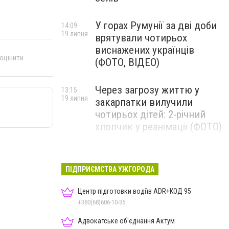
У горах Румунії за дві доби
14:09
19 липня
врятували чотирьох
виснажених українців
 оцінити
(ФОТО, ВІДЕО)
Через загрозу життю у
13:15
19 липня
закарпатки вилучили
чотирьох дітей: 2-річний
хлопчик у реанімації (ФОТО)
Ужгород прощатиметься із
12:31
19 липня
полеглим захисником
ПІДПРИЄМСТВА УЖГОРОДА
Артемом Ромчаком
Центр підготовки водіїв ADR+КОД 95
+380(68)606-10-35
Адвокатське об'єднання Актум