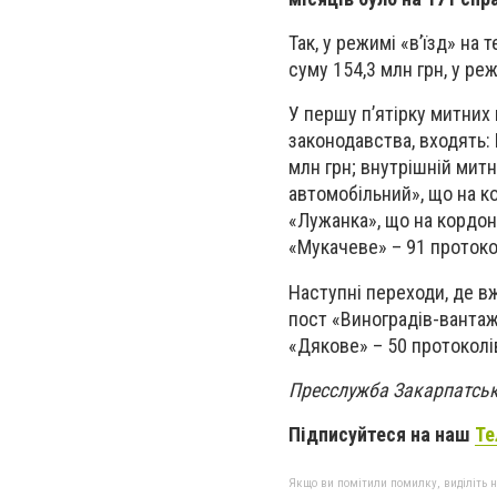
Так, у режимі «в’їзд» на
суму 154,3 млн грн, у ре
У першу п’ятірку митних
законодавства, входять: 
млн грн; внутрішній мит
автомобільний», що на ко
«Лужанка», що на кордоні
«Мукачеве» – 91 протокол
Наступні переходи, де в
пост «Виноградів-вантажн
«Дякове» – 50 протоколів
Пресслужба Закарпатськ
Підписуйтеся на наш
Те
Якщо ви помітили помилку, виділіть нео