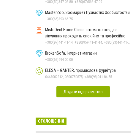
+380(50)347-05-80, +380(67)566-47-09
MasterZoo, Зоомаркет Пухнастих Особистостей
+380(66)393-66-75
MistoDent Home Clinic - стоматологія, де
лікування проходить спокійно та професійно
+380(97)441-41-14, +380(95)441-41-14, +380(93)441-41-14
BrokenSofa, інтернет-магазин
+380(67)694-00-00
ELESA + GANTER, промислова фурнітура
0443002212, 0800750875, +380(98)011-84-55
Додати підприємство
ОГОЛОШЕННЯ