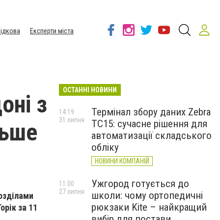
ідкова
Експерти міста
ОСТАННІ НОВИНИ
оні з
Термінал збору даних Zebra
14:19
31 липня
TC15: сучасне рішення для
льше
автоматизації складського
обліку
НОВИНИ КОМПАНІЙ
Ужгород готується до
11:00
27 липня
школи: чому ортопедичні
розділами
рюкзаки Kite – найкращий
орік за 11
вибір для постави