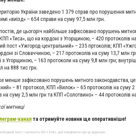
 територію України заведено 1 379 справ про порушення мит
жимі «виїзд» – 654 справи на суму 97,5 млн грн.
 постів, де цьогоріч найбільше зафіксовано порушень митно
КПП «Тиса», що на кордоні з Угорщиною, – 420 протоколів на
ний пост «Ужгород-центральний» – 235 пртоколів; КПП «Ужг
рдоні зі Словаччиною, – 217 протоколів на суму 13,7 млн гр
 з Угорщиною, – 163 протоколи на суму 9,8 млн грн; внутрі
 на 888 тис грн.
же менше зафіксовано порушень митного законодавства, це
ий» – 81 протокол, КПП «Вилок» – 65 протоколів на суму 2 
 на суму 2,5 млн грн та КПП «Солотвино» – 44 протоколів на
ої митниці
леграм-канал
та отримуйте новини ще оперативніше!
бхідний текст і натисніть Ctrl + Enter, щоб повідомити про це редакцію