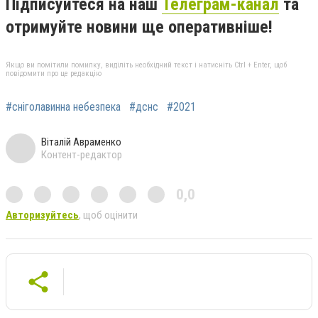
Підписуйтеся на наш
Телеграм-канал
та
отримуйте новини ще оперативніше!
Якщо ви помітили помилку, виділіть необхідний текст і натисніть Ctrl + Enter, щоб
повідомити про це редакцію
#сніголавинна небезпека
#дснс
#2021
Віталій Авраменко
Контент-редактор
0,0
Авторизуйтесь
, щоб оцінити