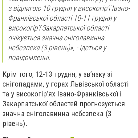
з відлигою 10 грудня у високогір'ї Iвано-
Франкiвської області 10-11 грудня у
високогір’ї Закарпатської області
очікується значна снiголавинна
небезпека (3 рiвень)», - ідеться у
повідомленні.
Крім того, 12-13 грудня, у зв’язку зі
снігопадами, у горах Львівської області
та у високогір’ях Івано-Франківської і
Закарпатської областей прогнозується
значна снiголавинна небезпека (3
рiвень).