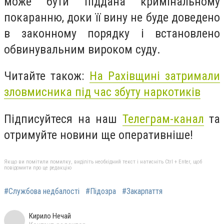
може бути піддана кримінальному
покаранню, доки її вину не буде доведено
в законному порядку і встановлено
обвинувальним вироком суду.
Читайте також:
На Рахівщині затримали
зловмисника під час збуту наркотиків
Підписуйтеся на наш
Телеграм-канал
та
отримуйте новини ще оперативніше!
Якщо ви помітили помилку, виділіть необхідний текст і натисніть Ctrl + Enter, щоб
повідомити про це редакцію
#Службова недбалості
#Підозра
#Закарпаття
Кирило Нечай