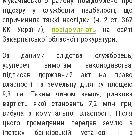
Мукачівського району повідомлено про
підозру у службовій недбалості, що
спричинила тяжкі наслідки (ч. 2 ст. 367
КК України),
повідомляють
на сайті
Закарпатської обласної прокуратури.
За даними слідства, службовець,
усупереч вимогам законодавства,
підписав державний акт на право
власності на земельну ділянку площею
9,3 га. Таким чином земля, ринкова
вартість якої становить 7,2 млн грн,
вибула з комунальної власності. Після
цього громадянин передав землю в
іпотеку банківській установі і в