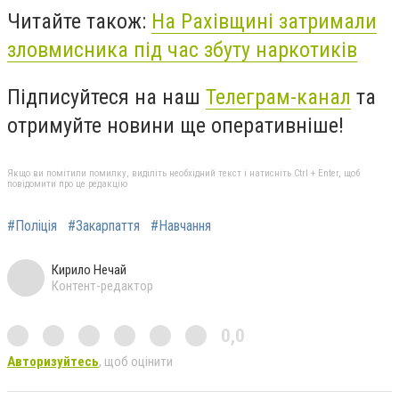
Читайте також:
На Рахівщині затримали
зловмисника під час збуту наркотиків
Підписуйтеся на наш
Телеграм-канал
та
отримуйте новини ще оперативніше!
Якщо ви помітили помилку, виділіть необхідний текст і натисніть Ctrl + Enter, щоб
повідомити про це редакцію
#Поліція
#Закарпаття
#Навчання
Кирило Нечай
Контент-редактор
0,0
Авторизуйтесь
, щоб оцінити