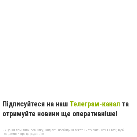
Підписуйтеся на наш
Телеграм-канал
та
отримуйте новини ще оперативніше!
Якщо ви помітили помилку, виділіть необхідний текст і натисніть Ctrl + Enter, щоб
повідомити про це редакцію