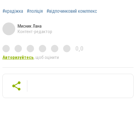
#крадіжка
#поліція
#відпочинковий комлпекс
Мисник Лана
Контент-редактор
0,0
Авторизуйтесь
, щоб оцінити