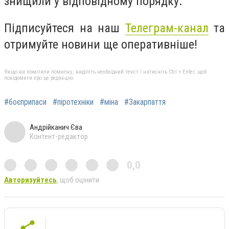
знищили у відповідному порядку.
Підписуйтеся на наш
Телеграм-канал
та
отримуйте новини ще оперативніше!
Якщо ви помітили помилку, виділіть необхідний текст і натисніть Ctrl + Enter, щоб
повідомити про це редакцію
#боєприпаси
#піротехніки
#міна
#Закарпаття
Андрійканич Єва
Контент-редактор
0,0
Авторизуйтесь
, щоб оцінити