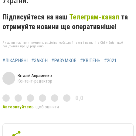
України.
Підписуйтеся на наш
Телеграм-канал
та
отримуйте новини ще оперативніше!
Якщо ви помітили помилку, виділіть необхідний текст і натисніть Ctrl + Enter, щоб
повідомити про це редакцію
#ЛІКАРНЯНІ
#ЗАКОН
#РАЗУМКОВ
#КВІТЕНЬ
#2021
Віталій Авраменко
Контент-редактор
0,0
Авторизуйтесь
, щоб оцінити