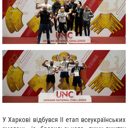
У Харкові відбувся ІІ етап всеукраїнських