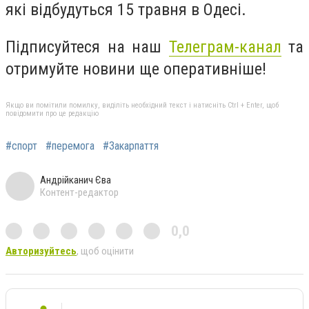
які відбудуться 15 травня в Одесі.
Підписуйтеся на наш
Телеграм-канал
та
отримуйте новини ще оперативніше!
Якщо ви помітили помилку, виділіть необхідний текст і натисніть Ctrl + Enter, щоб
повідомити про це редакцію
#спорт
#перемога
#Закарпаття
Андрійканич Єва
Контент-редактор
0,0
Авторизуйтесь
, щоб оцінити