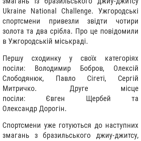
змагань із бразильського джиу-джитсу
Ukraine National Challenge. Ужгородські
спортсмени привезли звідти чотири
золота та два срібла. Про це повідомили
в Ужгородській міськраді.
Першу сходинку у своїх категоріях
посіли: Володимир Бобров, Олексій
Слободянюк, Павло Сігеті, Сергій
Митричко. Друге місце
посіли: Євген Щербей та
Олександр Дорогін.
Спортсмени уже готуються до наступних
змагань з бразильського джиу-джитсу,