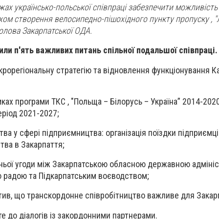
жах українсько-польської співпраці забезпечити можливість
ом створення велосипедно-пішохідного пункту пропуску , "
 голова Закарпатської ОДА.
или п'ять важливих питань спільної подальшої співпраці.
рорегіональну стратегію та відновлення функціонування К
мках програми ТКС , "Польща – Білорусь – Україна” 2014-202
ріод 2021-2027;
тва у сфері підприємництва: організація поїздки підприємц
тва в Закарпаття;
ньої угоди між Закарпатською обласною державною адмініс
 радою та Підкарпатським воєводством;
тив, що транскордонне співробітництво важливе для Закар
е до діалогів із закордонними партнерами.