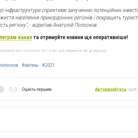
ї інфраструктури сприятиме залученню потенційних інвесто
життя населення прикордонних регіонів і покращить турист
сть регіону
", - відмітив Анатолій Полосков.
леграм-канал
та отримуйте новини ще оперативніше!
бхідний текст і натисніть Ctrl + Enter, щоб повідомити про це редакцію
полосков
#квітень
#2021
0,0
Оцініть першим
Авторизуйтесь
, щоб