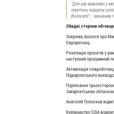
"
Для нас важливо у ме
перетину кордону шлях
Волосате
”, - зазначив
Обидві сторони обговор
Зокрема, йшлося про Мак
Єврорегіону;
Реалізація проєктів у ра
наступний програмний пе
Активізація співробітниц
Підкарпатського воєводс
Підписання трьохсторон
Закарпатською обласною
Анатолій Полосков відмі
Керівництво ОДА відкрит