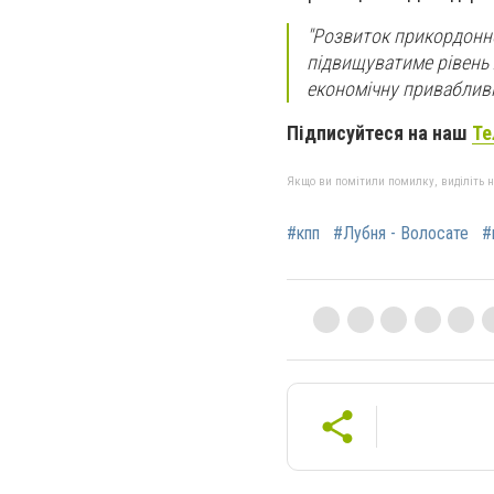
"
Розвиток прикордонно
підвищуватиме рівень 
економічну привабливі
Підписуйтеся на наш
Те
Якщо ви помітили помилку, виділіть нео
#кпп
#Лубня - Волосате
#