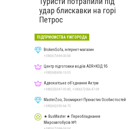
Туристи потрапили під
удар блискавки на горі
Петрос
ПІДПРИЄМСТВА УЖГОРОДА
BrokenSofa, інтернет-магазин
+380(67)694-00-00
Центр підготовки водіїв ADR+КОД 95
+380(68)606-10-35
Адвокатське об'єднання Актум
+380(50)347-05-80, +380(67)566-47-09
MasterZoo, Зоомаркет Пухнастих Особистостей
+380(66)393-66-75
★ BusMaster ★ Переобладнання
Мікроавтобусів №1
+380(67)599-04-04