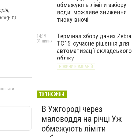
обмежують ліміти забору
рів,
води: можливе зниження
ичну та
тиску вночі
Термінал збору даних Zebra
14:19
31 липня
TC15: сучасне рішення для
автоматизації складського
обліку
НОВИНИ КОМПАНІЙ
 оцінити
ТОП НОВИНИ
В Ужгороді через
маловоддя на річці Уж
обмежують ліміти