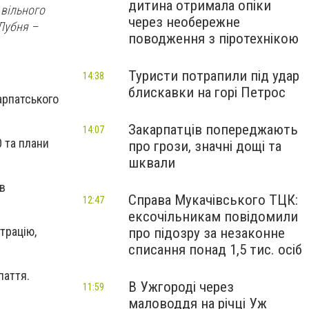
дитина отримала опіки
 вільного
через необережне
Лубня –
поводження з піротехнікою
Туристи потрапили під удар
14:38
блискавки на горі Петрос
арпатського
Закарпатців попереджають
14:07
0 та плани
про грози, значні дощі та
шквали
ів
Справа Мукачівського ТЦК:
12:47
ексочільникам повідомили
трацію,
про підозру за незаконне
списання понад 1,5 тис. осіб
паття.
В Ужгороді через
11:59
маловоддя на річці Уж