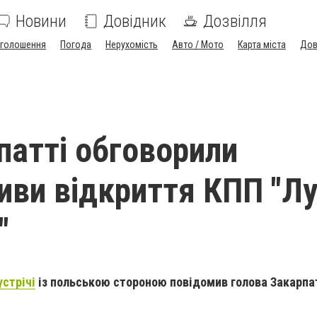
Новини
Довідник
Дозвілля
голошення
Погода
Нерухомість
Авто / Мото
Карта міста
Дов
патті обговорили
иви відкриття КПП "Лу
"
устрічі
із польською стороною повідомив голова Закарпа