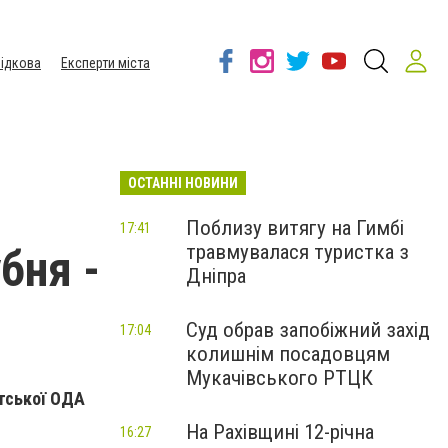
ідкова
Експерти міста
ОСТАННІ НОВИНИ
Поблизу витягу на Гимбі
17:41
травмувалася туристка з
бня -
Дніпра
Суд обрав запобіжний захід
17:04
колишнім посадовцям
Мукачівського РТЦК
тської ОДА
На Рахівщині 12-річна
16:27