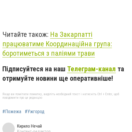
Читайте також:
На Закарпатті
працюватиме Координаційна група:
боротиметься з паліями трави
Підписуйтеся на наш
Телеграм-канал
та
отримуйте новини ще оперативніше!
Якщо ви помітили помилку, виділіть необхідний текст і натисніть Ctrl + Enter, щоб
повідомити про це редакцію
#Пожежа
#Ужгород
Кирило Нечай
Контент-редактор