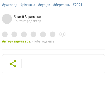
#ужгород
#різанина
#сусіди
#березень
#2021
Віталій Авраменко
Контент-редактор
0,0
Авторизируйтесь
, чтобы оценить