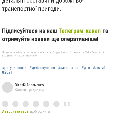
детальні обставини дорожньо-
транспортної пригоди.
Підписуйтеся на наш
Телеграм-канал
та
отримуйте новини ще оперативніше!
Якщо ви помітили помилку, виділіть необхідний текст і натисніть Ctrl + Enter, щоб
повідомити про це редакцію
#рятувальники
#деблокування
#закарпаття
#дтп
#лютий
#2021
Віталій Авраменко
Контент-редактор
0,0
Авторизуйтесь
, щоб оцінити