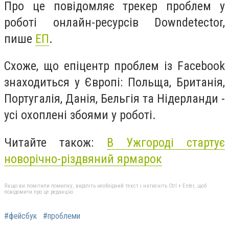
Про це повідомляє трекер проблем у
роботі онлайн-ресурсів Downdetector,
пише
ЕП
.
Схоже, що епіцентр проблем із Facebook
знаходиться у Європі: Польща, Британія,
Португалія, Данія, Бельгія та Нідерланди -
усі охоплені збоями у роботі.
Читайте також:
В Ужгороді стартує
новорічно-різдвяний ярмарок
Якщо ви помітили помилку, виділіть необхідний текст і натисніть Ctrl + Enter, щоб
повідомити про це редакцію
#фейсбук
#проблеми