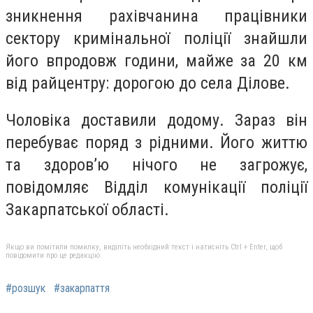
зникнення рахівчанина працівники
сектору кримінальної поліції знайшли
його впродовж години, майже за 20 км
від райцентру: дорогою до села Ділове.
Чоловіка доставили додому. Зараз він
перебуває поряд з рідними. Його життю
та здоров’ю нічого не загрожує,
повідомляє Відділ комунікації поліції
Закарпатської області.
Якщо ви помітили помилку, виділіть необхідний текст і натисніть Ctrl + Enter, щоб
повідомити про це редакцію
#розшук
#закарпаття