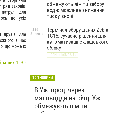
обмежують ліміти забору
 ряд заходів,
води: можливе зниження
 патрулі для
тиску вночі
мось до усіх
Термінал збору даних Zebra
14:19
і друзів. Але
31 липня
TC15: сучасне рішення для
кожного з нас
автоматизації складського
о, що може їх
обліку
НОВИНИ КОМПАНІЙ
, із них 109 -
ТОП НОВИНИ
В Ужгороді через
маловоддя на річці Уж
обмежують ліміти