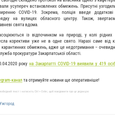
ювали усупереч встановлених обмежень. Присутні узгодили
ширенню COVID-19. Зокрема, поліція введе додаткові
рядку на вулицях обласного центру. Також, звертає
равневі свята вдома.
 асоціюються із відпочинком на природі, у колі рідних 
есла корективи уже не в одне свято. Наразі саме від 
х карантинних обмежень, адже це недотримання – очевидн
ужба прокуратури Закарпатської області.
0.04.2020 року
на Закарпатті COVID-19 виявили у 419 осіб
egram-канал
та отримуйте новини ще оперативніше!
бхідний текст і натисніть Ctrl + Enter, щоб повідомити про це редакцію
Ужгород