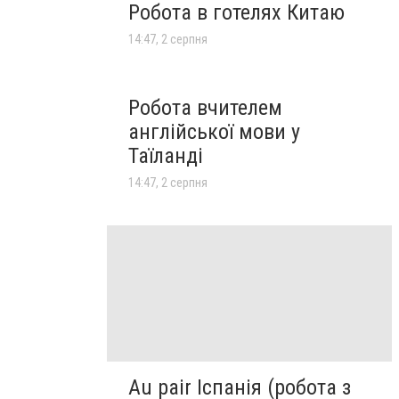
Робота в готелях Китаю
14:47, 2 серпня
Робота вчителем
англійської мови у
Таїланді
14:47, 2 серпня
Au pair Іспанія (робота з