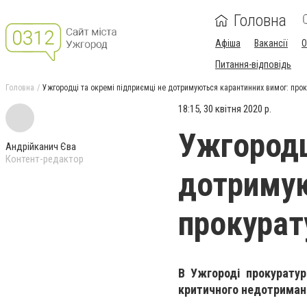
Головна
Афіша
Вакансії
О
Питання-відповідь
Головна
Ужгородці та окремі підприємці не дотримуються карантинних вимог: прок
18:15, 30 квітня 2020 р.
Ужгородц
Андрійканич Єва
Контент-редактор
дотримую
прокурат
В Ужгороді прокуратур
критичного недотриман