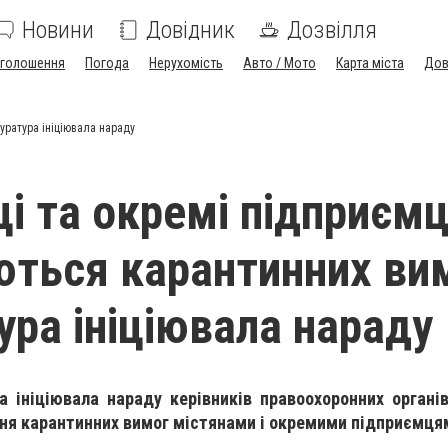
Новини
Довідник
Дозвілля
голошення
Погода
Нерухомість
Авто / Мото
Карта міста
Дов
уратура ініціювала нараду
і та окремі підприємц
ться карантинних ви
ура ініціювала нараду
а ініціювала нараду керівників правоохоронних органі
ня карантинних вимог містянами і окремими підприємця