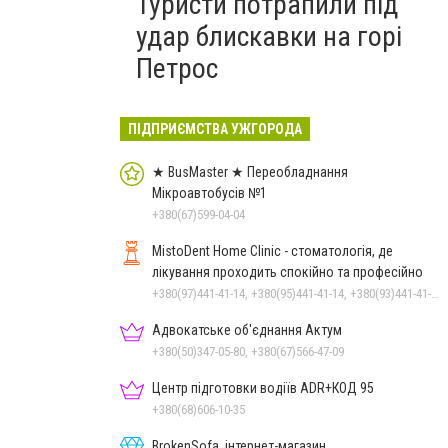
Туристи потрапили під
удар блискавки на горі
Петрос
ПІДПРИЄМСТВА УЖГОРОДА
★ BusMaster ★ Переобладнання
Мікроавтобусів №1
+380(67)599-04-04
MistoDent Home Clinic - стоматологія, де
лікування проходить спокійно та професійно
+380(97)441-41-14, +380(95)441-41-14, +380(93)441-41-14
Адвокатське об'єднання Актум
+380(50)347-05-80, +380(67)566-47-09
Центр підготовки водіїв ADR+КОД 95
+380(68)606-10-35
BrokenSofa, інтернет-магазин