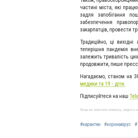
частині міста, які прац
задля запобігання по
забезпечення правопо
закарпатців, провести т
Традиційно, ці вихідні
теперішня пандемія вн
залежить тривалість ци
продовжити, пише прессл
Нагадаємо, станом на 3
медики та 19 - діти.
Підписуйтеся на наш
Tel
Якщо ви помітили помилку, виділіть нео
#карантин
#коронавірус
#