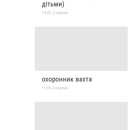
дітьми)
14:47, 2 серпня
охоронник вахта
11:30, 4 серпня