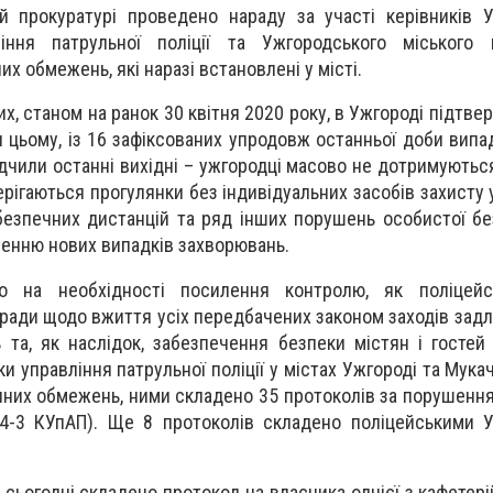
й прокуратурі проведено нараду за участі керівників 
вління патрульної поліції та Ужгородського міського
 обмежень, які наразі встановлені у місті.
них, станом на ранок 30 квітня 2020 року, в Ужгороді підтв
и цьому, із 16 зафіксованих упродовж останньої доби випад
відчили останні вихідні – ужгородці масово не дотримують
ерігаються прогулянки без індивідуальних засобів захисту
безпечних дистанцій та ряд інших порушень особистої бе
ненню нових випадків захворювань.
о на необхідності посилення контролю, як поліцейс
 ради щодо вжиття усіх передбачених законом заходів зад
та, як наслідок, забезпечення безпеки містян і гостей
 управління патрульної поліції у містах Ужгороді та Мукач
них обмежень, ними складено 35 протоколів за порушенн
44-3 КУпАП). Ще 8 протоколів складено поліцейськими 
сьогодні складено протокол на власника однієї з кафетері