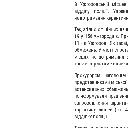
В Ужгородській місцеві
відділу поліції, Упра
недотримання карантинних
Так, згідно офіційних да
19 у 158 ужгородців. Пр
11 - в Ужгороді. Як зас
обмежень. У місті спост
місцях, не дотримання 
тільки сприятиме виник
Прокурором наголошен
представниками міської
встановлених обмежень 
поінформували працівники
запровадження карантин
карантину людей (ст. 
відділку поліції.
Також, правоохоронцями 