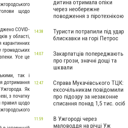
дитина отримала опіки
Ужгородського
через необережне
 голови щодо
поводження з піротехнікою
ерджено COVID-
Туристи потрапили під удар
14:38
ків у області,
блискавки на горі Петрос
ся карантинних
 у громадських
Закарпатців попереджають
14:07
зпеки. Усе це
про грози, значні дощі та
шквали
ькими, так і
ля дотримання
Справа Мукачівського ТЦК:
12:47
 Ужгорода. Як
ексочільникам повідомили
еві, з початку
про підозру за незаконне
я правил щодо
списання понад 1,5 тис. осіб
Ужгородського
В Ужгороді через
11:59
маловоддя на річці Уж
й в історичній