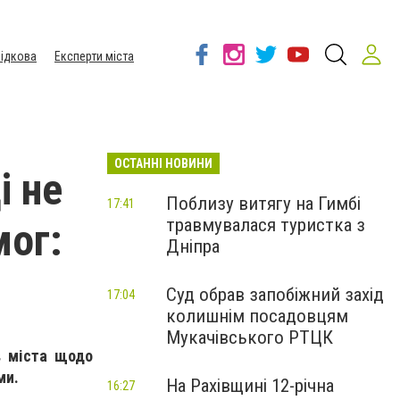
ідкова
Експерти міста
ОСТАННІ НОВИНИ
і не
Поблизу витягу на Гимбі
17:41
травмувалася туристка з
мог:
Дніпра
Суд обрав запобіжний захід
17:04
колишнім посадовцям
Мукачівського РТЦК
в міста щодо
ми.
На Рахівщині 12-річна
16:27