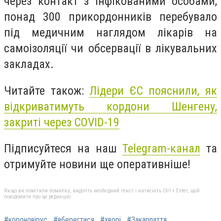
через контакт з інфікованими особами,
понад 300 прикордонників перебувало
під медичним наглядом лікарів на
самоізоляції чи обсервації в лікувальних
закладах.
Читайте також:
Лідери ЄС пояснили, як
відкриватимуть кордони Шенгену,
закриті через COVID-19
Підписуйтеся на наш
Telegram-канал
та
отримуйте новини ще оперативніше!
Якщо ви помітили помилку, виділіть необхідний текст і натисніть Ctrl + Enter, щоб
повідомити про це редакцію
#короновірус
#вберегтися
#хворі
#Закарпаття