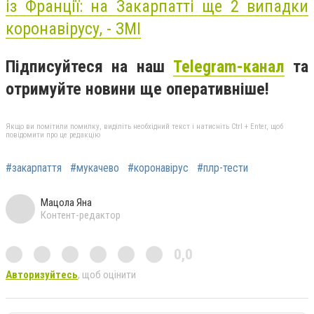
із Франції: на Закарпатті ще 2 випадки
коронавірусу, - ЗМІ
Підписуйтеся на наш
Telegram-канал
та
отримуйте новини ще оперативніше!
Якщо ви помітили помилку, виділіть необхідний текст і натисніть Ctrl + Enter, щоб
повідомити про це редакцію
#закарпаття
#мукачево
#коронавірус
#плр-тести
Мацола Яна
Контент-редактор
0,0
Авторизуйтесь
, щоб оцінити