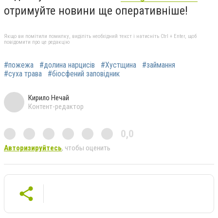
отримуйте новини ще оперативніше!
Якщо ви помітили помилку, виділіть необхідний текст і натисніть Ctrl + Enter, щоб
повідомити про це редакцію
#пожежа
#долина нарцисів
#Хустщина
#займання
#суха трава
#біосфений заповідник
Кирило Нечай
Контент-редактор
0,0
Авторизируйтесь
, чтобы оценить