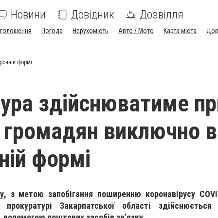
Новини
Довідник
Дозвілля
голошення
Погода
Нерухомість
Авто / Мото
Карта міста
Дов
ронній формі
ура здійснюватиме п
 громадян виключно в
ній формі
у, з метою запобігання поширенню коронавірусу COVI
 прокуратурі Закарпатської області здійснюється
а допомогою поштових засобів зв’язку.