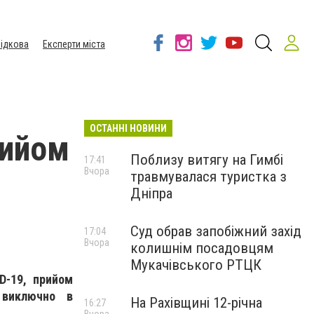
ідкова
Експерти міста
ОСТАННІ НОВИНИ
рийом
Поблизу витягу на Гимбі
17:41
Вчора
травмувалася туристка з
Дніпра
Суд обрав запобіжний захід
17:04
Вчора
колишнім посадовцям
Мукачівського РТЦК
D-19, прийом
 виключно в
На Рахівщині 12-річна
16:27