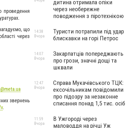
Вчора
дитина отримала опіки
через необережне
но проведення
поводження з піротехнікою
уратурах.
нагадуємо, що
Туристи потрапили під удар
14:38
області через
Вчора
блискавки на горі Петрос
Закарпатців попереджають
14:07
Вчора
про грози, значні дощі та
шквали
Справа Мукачівського ТЦК:
12:47
Вчора
c@meta.ua
ексочільникам повідомили
про підозру за незаконне
усних звернень
списання понад 1,5 тис. осіб
fv
.
В Ужгороді через
11:59
Вчора
маловоддя на річці Уж