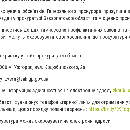
конувача обов’язків Генерального прокурора призупине
адян у прокуратурі Закарпатської області та місцевих прок
іднестись до цих тимчасових профілактичних заходів та 
оби, можуть скеровувати свої звернення до прокуратури 
 скриньку у фойє прокуратури області;
000 м. Ужгород, вул. Коцюбинського, 2а
у:
zvern@zak.gp.gov.ua
чну інформацію здійснюється на електронну адресу
zkpubli
бласті функціонує телефон «гарячої лінії» для отримання 
альніше, щодо порядку подачі звернень :
https://bit.ly/39Tqq
куратури можна скеровувати на електронні адреси: