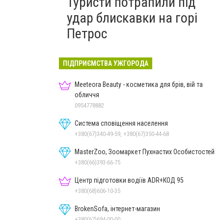
Туристи потрапили під
удар блискавки на горі
Петрос
ПІДПРИЄМСТВА УЖГОРОДА
Meeteora Beauty - косметика для брів, вій та
обличчя
0954778882
Система сповіщення населення
+380(67)340-49-59, +380(67)350-44-68
MasterZoo, Зоомаркет Пухнастих Особистостей
+380(66)393-66-75
Центр підготовки водіїв ADR+КОД 95
+380(68)606-10-35
BrokenSofa, інтернет-магазин
+380(67)694-00-00