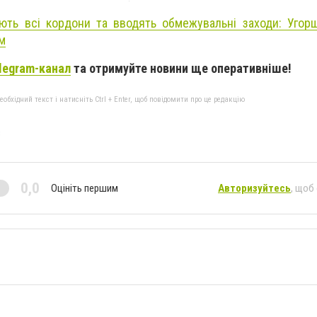
ють всі кордони та вводять обмежувальні заходи: Уго
м
legram-канал
та отримуйте новини ще оперативніше!
бхідний текст і натисніть Ctrl + Enter, щоб повідомити про це редакцію
с
0,0
Оцініть першим
Авторизуйтесь
, щоб