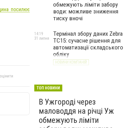
обмежують ліміти забору
рщина посилює
води: можливе зниження
тиску вночі
Термінал збору даних Zebra
14:19
31 липня
TC15: сучасне рішення для
автоматизації складського
обліку
НОВИНИ КОМПАНІЙ
 оцінити
ТОП НОВИНИ
В Ужгороді через
маловоддя на річці Уж
обмежують ліміти