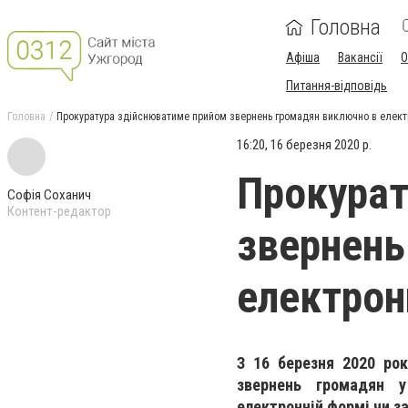
Головна
Афіша
Вакансії
О
Питання-відповідь
Головна
Прокуратура здійснюватиме прийом звернень громадян виключно в елект
16:20, 16 березня 2020 р.
Прокурат
Софія Соханич
Контент-редактор
звернень
електрон
З 16 березня 2020 рок
звернень громадян у
електронній формі чи з