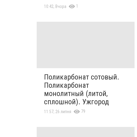
1
10:42, Вчора
Поликарбонат сотовый.
Поликарбонат
монолитный (литой,
сплошной). Ужгород
79
11:57, 26 липня